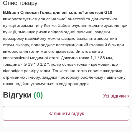
Опис товару
B.Braun Спінокан Голка для спінальної анестезії G19
використовується для спінальної анестезії та діагностичної
пункції зі зрізом типу Квінке. Забезпечує мінімальне зусилля при
пункції, зменшує ризик епідермоїдної пухлини, завдяки
прозорому павільйону можна швидко визначити зворотний
струм ліквору, попереджає постпункціонний головний біль при
використанні голки малого діаметра. Виготовлена ​​з
високоякісної медичної сталі. Довжина голки 1,1 * 88 мм,
товщина - G 19 * 3 1/2 '', колір основи голки - кремовий, що
відповідає розміру голки. Тонкостінна голка сприяє швидкому
отриманню ліквору, завдяки прозорому рифленому павільйону
голка надійно утримується в ході процедури.
Відгуки
(0)
Усі відгуки
Залишити відгук