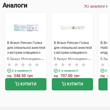
Аналоги
Усі аналоги
B.Braun Pencan Голка
B.Braun Pencan Голка
B.Brau
для спінальної анестезії
для спінальної анестезії
Набір
з вістрям олівцевого
з вістрям олівцевого
епідур
типу 25G 0,53х88 мм 1
типу 27G 0,42х88 мм 1
шт
Б.Браун Мілсанджен
Б.Браун Мілсанджен
Б.Бра
шт
шт
ЕйДжі
ЕйДжі
Є в наявності
Є в наявності
Є в
348.50
грн
707.00
грн
6
від
від
від
КУПИТИ
КУПИТИ