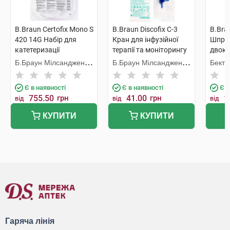
B.Braun Certofix Mono S
B.Braun Discofix C-3
B.Brau
420 14G Набір для
Кран для інфузійної
Шприц
катетеризації
терапії та моніторингу
двоко
центральної вени 1 шт
триходовий синій 1 шт
голко
Б.Браун Мілсанджен
Б.Браун Мілсанджен
Бекто
шт
ЕйДжі
ЕйДжі
Є в наявності
Є в наявності
Є в
755.50
грн
41.00
грн
1
від
від
від
КУПИТИ
КУПИТИ
Гаряча лінія