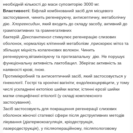
необхідній кількості до маси супозиторію 3000 мг.
Властивості:
Біфлай комбінований засіб для місцевого
застосування, чинить регенеруючу, антисептичну, метаболічну
дію.
Хлоргексидин
, який входить до складу засобу, активний до
грампозитивних та грамнегативних
бактерій.
Декспантенол
стимулює регенерацію слизових
оболонок, нормалізує клітинний метаболізм ,прискорює мітоз та
збільшує міцність колагенових волокон. Чинить
регенеруючу,вітамінізуючу та протизапальну дію. Не порушує
функціональну активність лактобацил. Зберігає активність за
наявності крові, гною.
Протимікробний та антисептичний засіб, який застосовується у
гінекології. Гострі та хронічні вагініти; ендо/екзоцервіцити, у тому
числі ускладнені ектопією шийки матки; істинні ерозії шийки
матки специфічної етіології (у складі комплексного
застосування).
Засіб застосовують для покращення регенерації слизових
оболонок жіночої статевої сфери після деструктивних методів
лікування (діатермокоагуляція, кріодеструкція,
лазеродеструкція), у післяопераційному, післяпологовому