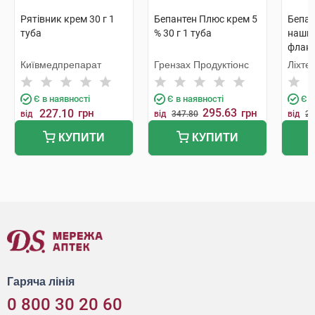
Рятівник крем 30 г 1
Бепантен Плюс крем 5
Бепан
туба
% 30 г 1 туба
нашкі
флак
Київмедпрепарат
Грензах Продуктіонс
Ліхте
Є в наявності
Є в наявності
Є в
295.63
227.10
грн
грн
від
від
347.80
від
26
КУПИТИ
КУПИТИ
Гаряча лінія
0 800 30 20 60