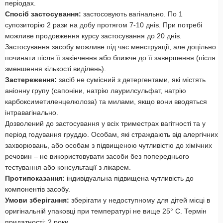
періодах.
Спосіб застосування:
застосовують вагінально. По 1
супозиторію 2 рази на добу протягом 7-10 днів. При потребі
можливе продовження курсу застосування до 20 днів.
Застосування засобу можливе під час менструації, але доцільно
починати після її закінчення або ближче до її завершення (після
зменшення кількості виділень).
Застереження:
засіб не сумісний з детергентами, які містять
аніонну групу (сапоніни, натрію лаурилсульфат, натрію
карбоксиметиленцелюлоза) та милами, якщо вони вводяться
інтравагінально.
Дозволений до застосування у всіх триместрах вагітності та у
період годування груддю. Особам, які страждають від алергічних
захворювань, або особам з підвищеною чутливістю до хімічних
речовин – не використовувати засоби без попереднього
тестування або консультації з лікарем.
Протипоказання:
індивідуальна підвищена чутливість до
компонентів засобу.
Умови зберігання:
зберігати у недоступному для дітей місці в
оригінальній упаковці при температурі не вище 25° С. Термін
придатності: 2 роки.