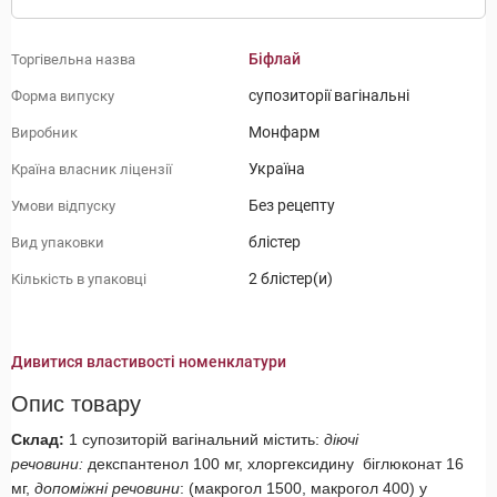
Біфлай
Торгівельна назва
супозиторії вагінальні
Форма випуску
Монфарм
Виробник
Україна
Країна власник ліцензії
Без рецепту
Умови відпуску
блістер
Вид упаковки
2 блістер(и)
Кількість в упаковці
Дивитися властивості номенклатури
Опис товару
Склад:
1 супозиторій вагінальний містить:
діючі
речовини:
декспантенол 100 мг, хлоргексидину біглюконат 16
мг,
допоміжні речовини
: (макрогол 1500, макрогол 400) у