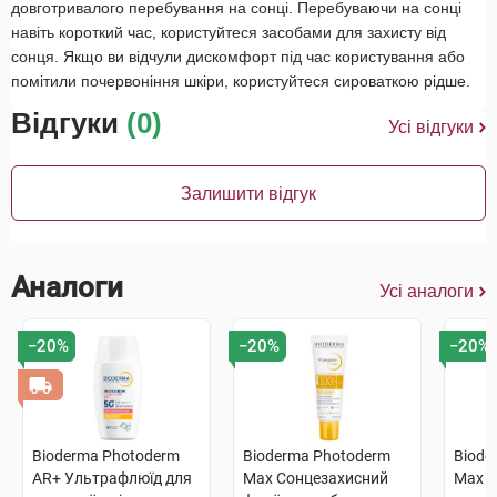
довготривалого перебування на сонці. Перебуваючи на сонці
навіть короткий час, користуйтеся засобами для захисту від
сонця. Якщо ви відчули дискомфорт під час користування або
помітили почервоніння шкіри, користуйтеся сироваткою рідше.
Відгуки
(0)
Усі відгуки
Залишити відгук
Аналоги
Усі аналоги
−20%
−20%
−20%
Bioderma Photoderm
Bioderma Photoderm
Biode
AR+ Ультрафлюїд для
Max Сонцезахисний
Max Ф