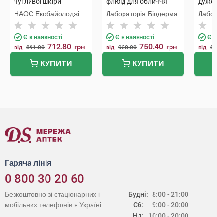
чутливої шкіри
флюїд для обличчя
дуже 
обличчя SPF50+ 40 мл
SPF100+ 40 мл 1 туба
1 туб
НАОС Екобайолоджі
Лабораторія Біодерма
Лабор
1 флакон
Є в наявності
Є в наявності
Є в
712.80
750.40
грн
грн
від
891.00
від
938.00
від
85
КУПИТИ
КУПИТИ
Гаряча лінія
0 800 30 20 60
Безкоштовно зі стаціонарних і
Будні:
8:00 - 21:00
мобільних телефонів в Україні
Сб:
9:00 - 20:00
Нд:
10:00 - 20:00