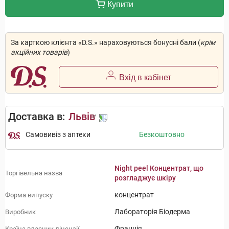
Купити
За карткою клієнта «D.S.» нараховуються бонусні бали (
крім
акційних товарів
)
Вхід в кабінет
Доставка в:
Львів
Самовивіз з аптеки
Безкоштовно
Night peel Концентрат, що
Торгівельна назва
розгладжує шкіру
концентрат
Форма випуску
Лабораторія Біодерма
Виробник
Франція
Країна власник ліцензії