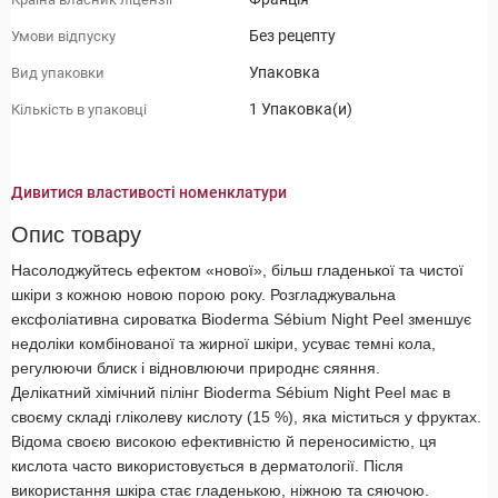
Без рецепту
Умови відпуску
Упаковка
Вид упаковки
1 Упаковка(и)
Кількість в упаковці
Дивитися властивості номенклатури
Опис товару
Насолоджуйтесь ефектом «нової», більш гладенької та чистої
шкіри з кожною новою порою року. Розгладжувальна
ексфоліативна сироватка Bioderma Sébium Night Peel зменшує
недоліки комбінованої та жирної шкіри, усуває темні кола,
регулюючи блиск і відновлюючи природнє сяяння.
Делікатний хімічний пілінг Bioderma Sébium Night Peel має в
своєму складі гліколеву кислоту (15 %), яка міститься у фруктах.
Відома своєю високою ефективністю й переносимістю, ця
кислота часто використовується в дерматології. Після
використання шкіра стає гладенькою, ніжною та сяючою.