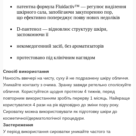
патентна формула Fluidactiv™ — регулює виділення
шкірного сала, запобігаючи закупоренню пор,
що ефективно попереджує появу нових недоліків
D-пантенол — відновлює структуру шкіри,
заспокоюючи її
некомедогенний засіб, без ароматизаторів
протестовано під клінічним наглядом
Спосіб використання
Наносіть ввечері на чисту, суху й не подразнену шкіру обличчя.
Уникайте контакту з очима. Зранку завжди ретельно споліскуйте
обличчя. Користуйтеся щодня протягом 4 тижнів, перед
повторним використанням зробіть перерву 1 місяць. Найкраще
користуватися 4 рази на рік відповідно до зміни пору року.
Сироватку можна використовувати як підготовку шкіри до
косметичної/дерматологічної процедури.
Застереження
У період використання сироватки уникайте частого та