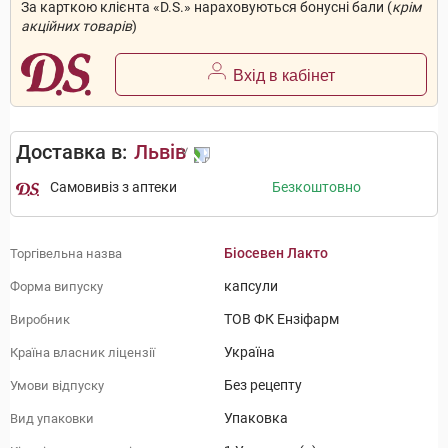
За карткою клієнта «D.S.» нараховуються бонусні бали (
крім
акційних товарів
)
Вхід в кабінет
Доставка в:
Львів
Самовивіз з аптеки
Безкоштовно
Біосевен Лакто
Торгівельна назва
капсули
Форма випуску
ТОВ ФК Ензіфарм
Виробник
Україна
Країна власник ліцензії
Без рецепту
Умови відпуску
Упаковка
Вид упаковки