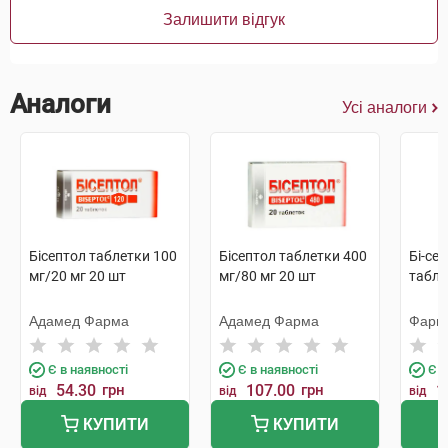
Залишити відгук
Аналоги
Усі аналоги
Бісептол таблетки 100
Бісептол таблетки 400
Бі-се
мг/20 мг 20 шт
мг/80 мг 20 шт
табле
Адамед Фарма
Адамед Фарма
Фарм
Є в наявності
Є в наявності
Є в
54.30
грн
107.00
грн
1
від
від
від
КУПИТИ
КУПИТИ