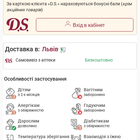
За карткою клієнта «D.S.» нараховуються бонусні бали (
крім
акційних товарів
)
Вхід в кабінет
Доставка в:
Львів
Самовивіз з аптеки
Безкоштовно
Особливості застосування
Дітям
Вагітним
з 2-х місяців
заборонено
Алергікам
Годуючим
з обережністю
заборонено
Дорослим
Діабетикам
дозволено
з обережністю
Температура зберігання
Взаємодія з їжею