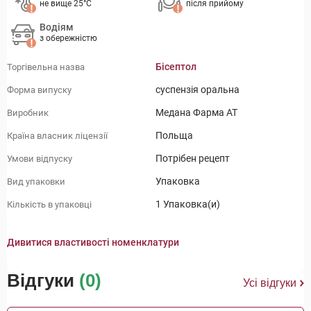
не вище 25°C
після прийому
Водіям
з обережністю
Бісептол
Торгівельна назва
суспензія оральна
Форма випуску
Медана Фарма АТ
Виробник
Польща
Країна власник ліцензії
Потрібен рецепт
Умови відпуску
Упаковка
Вид упаковки
1 Упаковка(и)
Кількість в упаковці
Дивитися властивості номенклатури
Відгуки
(0)
Усі відгуки