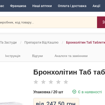
нас
Франшиза
Наші аптеки
Оплата і доставка
Акції
З
 Та Застуди
Препарати Від Кашлю
Бронхолітин Таб Таблетк
Інструкція
Відгуки
Аналоги та замінники
Бронхолітин Таб таб
Є в наявності
Упаковка / 20 шт
від
247.50
грн