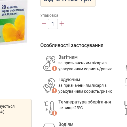
Упаковка
1
Особливості застосування
Вагітним
за призначенням лікаря з
урахуванням користь/ризик
Годуючим
за призначенням лікаря з
урахуванням користь/ризик
Температура зберігання
овуються
не вище 25°C
ів
)
Водіям