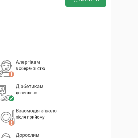
Алергікам
з обережністю
Діабетикам
дозволено
Взаємодія з їжею
після прийому
Дорослим