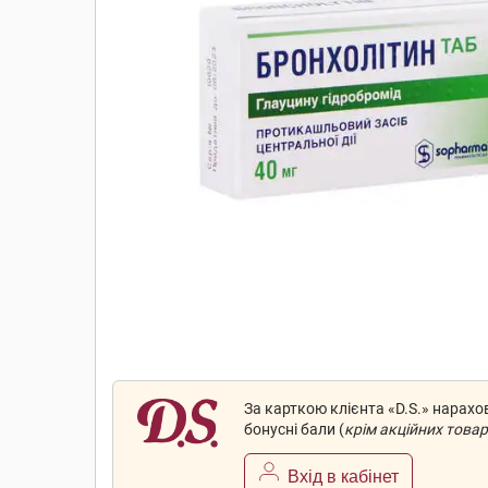
За карткою клієнта «D.S.» нарах
бонусні бали (
крім акційних товар
Вхід в кабінет