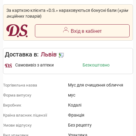
За карткою клієнта «D.S.» нараховуються бонусні бали (
крім
акційних товарів
)
Вхід в кабінет
Доставка в:
Львів
Самовивіз з аптеки
Безкоштовно
Мус для очищення обличчя
Торгівельна назва
мус
Форма випуску
Кодалі
Виробник
Франція
Країна власник ліцензії
Без рецепту
Умови відпуску
Упаковка
Вид упаковки