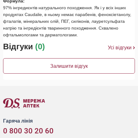
Формула:
97% інгредиєнтів натурального походження. Як і у всіх інших
продуктах Caudalie, в ньому немає парабенів, феноксіетанолу,
фталатів, мінеральних олій, ПЕГ, силіконів, лауретсульфата
натрію та інгредієнтів тваринного походження. Схвалено
офтальмологами та дерматологами.
Відгуки
(0)
Усі відгуки
Залишити відгук
Гаряча лінія
0 800 30 20 60