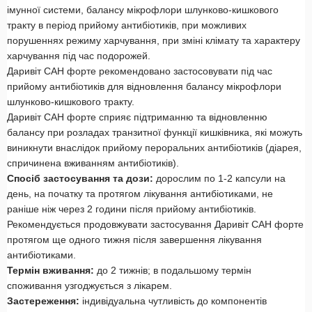
імунної системи, балансу мікрофлори шлунково-кишкового
тракту в період прийому антибіотиків, при можливих
порушеннях режиму харчування, при зміні клімату та характеру
харчування під час подорожей.
Даривіт САН форте рекомендовано застосовувати під час
прийому антибіотиків для відновлення балансу мікрофлори
шлунково-кишкового тракту.
Даривіт САН форте сприяє підтриманню та відновленню
балансу при розладах транзитної функції кишківника, які можуть
виникнути внаслідок прийому пероральних антибіотиків (діарея,
спричинена вживанням антибіотиків).
Спосіб застосування та дози:
дорослим по 1-2 капсули на
день, на початку та протягом лікування антибіотиками, не
раніше ніж через 2 години після прийому антибіотиків.
Рекомендується продовжувати застосування Даривіт САН форте
протягом ще одного тижня після завершення лікування
антибіотиками.
Термін вживання:
до 2 тижнів; в подальшому термін
споживання узгоджується з лікарем.
Застереження:
індивідуальна чутливість до компонентів