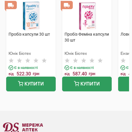
Пробіз капсули 30 шт
Пробіз Феміна капсули
Ловер
30 шт
Юнік Біотех
Юнік Біотех
Ензи
Є в наявності
Є в наявності
Є в
522.30
грн
587.40
грн
4
від
від
від
КУПИТИ
КУПИТИ