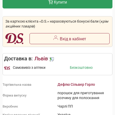
Купити
За карткою клієнта «D.S.» нараховуються бонусні бали (
крім
акційних товарів
)
Вхід в кабінет
Доставка в:
Львів
Самовивіз з аптеки
Безкоштовно
Дефлю Сільвер Горло
Торгівельна назва
порошок для приготування
Форма випуску
розчину для полоскання
Чарлі ПП
Виробник
Україна
Країна власник ліцензії