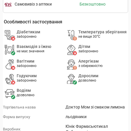
Самовивіз з аптеки
Безкоштовно
Особливості застосування
Діабетикам
Температура зберігання
заборонено
не вище 30°C
Взаємодія з їжею
Дітям
не має значення
заборонено
Вагітним
Алергікам
заборонено
з обережністю
Годуючим
Дорослим
заборонено
дозволено
Водіям
дозволено
Доктор Мом зі смаком лимона
Торгівельна назва
льодяники
Форма випуску
Юнік Фармасьютикал
Виробник