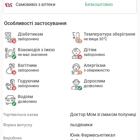
Самовивіз з аптеки
Безкоштовно
Особливості застосування
Діабетикам
Температура зберігання
заборонено
не вище 30°C
Взаємодія з їжею
Дітям
не має значення
заборонено
Вагітним
Алергікам
заборонено
з обережністю
Годуючим
Дорослим
заборонено
дозволено
Водіям
дозволено
Доктор Мом зі смаком полуниці
Торгівельна назва
льодяники
Форма випуску
Юнік Фармасьютикал
Виробник