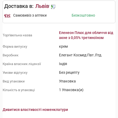
Доставка в:
Львів
Самовивіз з аптеки
Безкоштовно
Еленеон Плюс для обличчя від
Торгівельна назва
акне з 0,05% третиноїном
крем
Форма випуску
Елегант Космед Пвт.Лтд.
Виробник
Індія
Країна власник ліцензії
Без рецепту
Умови відпуску
Упаковка
Вид упаковки
1 Упаковка(и)
Кількість в упаковці
Дивитися властивості номенклатури