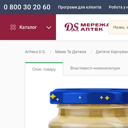
0 800 30 20 60
Програми для клієнтів
Робота у 
Каталог
Аптека D.S.
Мама Та Дитина
Дитяче Харчува
Властивості номенклатури
Опис товару