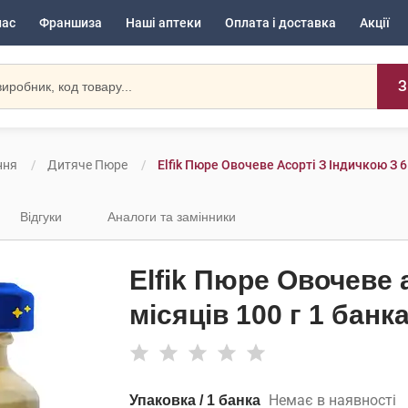
нас
Франшиза
Наші аптеки
Оплата і доставка
Акції
З
ння
Дитяче Пюре
Elfik Пюре Овочеве Асорті З Індичкою З 6
Відгуки
Аналоги та замінники
Elfik Пюре Овочеве а
місяців 100 г 1 банк
Немає в наявності
Упаковка / 1 банка