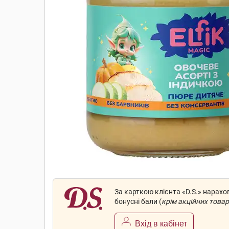
За карткою клієнта «D.S.» нарах
бонусні бали (
крім акційних товар
Вхід в кабінет