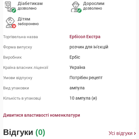
Діабетикам
Дорослим
дозволено
дозволено
Дітям
заборонено
Ербісол Екстра
Торгівельна назва
розчин для ін'єкцій
Форма випуску
Ербіс
Виробник
Україна
Країна власник ліцензії
Потрібен рецепт
Умови відпуску
ампула
Вид упаковки
10 ампула (и)
Кількість в упаковці
Дивитися властивості номенклатури
Відгуки
(0)
Усі відгуки