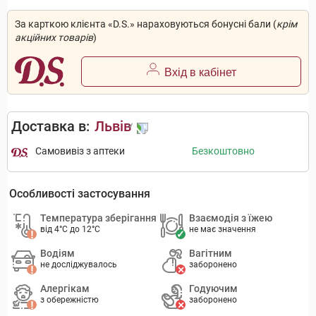
За карткою клієнта «D.S.» нараховуються бонусні бали (
крім
акційних товарів
)
Вхід в кабінет
Доставка в:
Львів
Самовивіз з аптеки
Безкоштовно
Особливості застосування
Температура зберігання
Взаємодія з їжею
від 4°C до 12°C
не має значення
Водіям
Вагітним
не досліджувалось
заборонено
Алергікам
Годуючим
з обережністю
заборонено