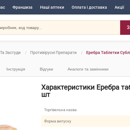
нас
Франшиза
Наші аптеки
Оплата і доставка
Акції
З
 Та Застуди
Противірусні Препарати
Еребра Таблетки Сублі
Інструкція
Відгуки
Аналоги та замінники
Характеристики Еребра таб
шт
Торгівельна назва
Форма випуску