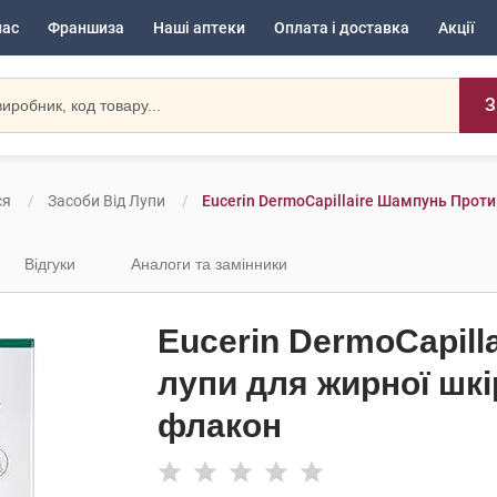
нас
Франшиза
Наші аптеки
Оплата і доставка
Акції
З
ся
Засоби Від Лупи
Eucerin DermoCapillaire Шампунь Прот
Відгуки
Аналоги та замінники
Eucerin DermoCapill
лупи для жирної шкі
флакон