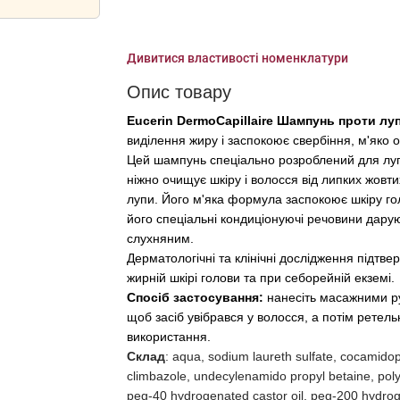
Дивитися властивості номенклатури
Опис товару
Eucerin DermoCapillaire Шампунь проти лу
виділення жиру і заспокоює свербіння, м'яко 
Цей шампунь спеціально розроблений для лупи
ніжно очищує шкіру і волосся від липких жовт
лупи. Його м'яка формула заспокоює шкіру гол
його спеціальні кондиціонуючі речовини дарую
слухняним.
Дерматологічні та клінічні дослідження підтв
жирній шкірі голови та при себорейній екземі.
Спосіб застосування:
нанесіть масажними ру
щоб засіб увібрався у волосся, а потім рете
використання.
Склад
: aqua, sodium laureth sulfate, cocamidop
climbazole, undecylenamido propyl betaine, polyq
peg-40 hydrogenated castor oil, peg-200 hydro