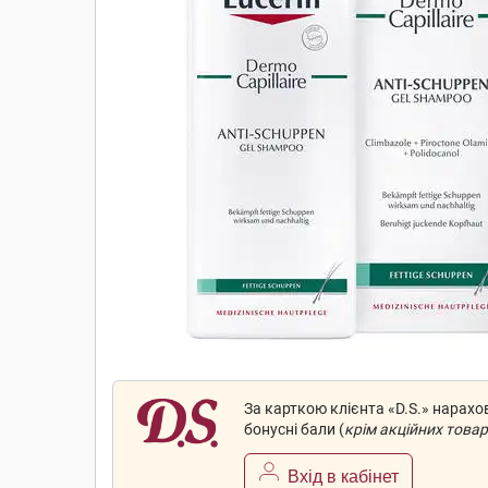
За карткою клієнта «D.S.» нарах
бонусні бали (
крім акційних товар
Вхід в кабінет