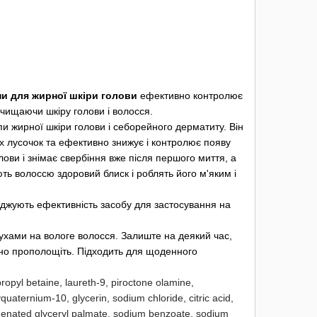
пи для жирної шкіри голови
ефективно контролює
очищаючи шкіру голови і волосся.
 жирної шкіри голови і себорейного дерматиту. Він
их лусочок та ефективно знижує і контролює появу
ови і знімає свербіння вже після першого миття, а
ть волоссю здоровий блиск і роблять його м'яким і
ерджують ефективність засобу для застосування на
хами на вологе волосся. Залиште на деякий час,
льно прополощіть. Підходить для щоденного
ropyl betaine, laureth-9, piroctone olamine,
uaternium-10, glycerin, sodium chloride, citric acid,
genated glyceryl palmate, sodium benzoate, sodium