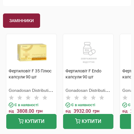
ЗАМІННИКИ
Фертиловіт F 35 Плюс
Фертиловіт F Endo
Ферти
капсули 90 шт
капсули 90 шт
капсу
Gonadosan Distribution
Gonadosan Distribution
Gonad
GmbH
GmbH
Gmb
Є в наявності
Є в наявності
Є в
3808.00
грн
3932.00
грн
2
від
від
від
КУПИТИ
КУПИТИ