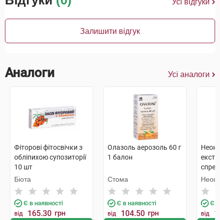
Відгуки
(0)
Усі відгуки
Залишити відгук
Аналоги
Усі аналоги
Фіторові фітосвічки з
Олазоль аерозоль 60 г
Неоно
обліпихою супозиторії
1 балон
екстр
10 шт
спрей
1 фла
Біота
Стома
Неоф
Є в наявності
Є в наявності
Є в
165.30
грн
104.50
грн
1
від
від
від