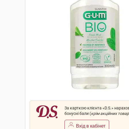
За карткою клієнта «D.S.» нарах
бонусні бали (
крім акційних товар
Вхід в кабінет