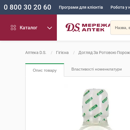
0 800 30 20 60
Програми для клієнтів
Робота у 
Каталог
Аптека D.S.
Гігієна
Догляд За Ротовою Поро
Властивості номенклатури
Опис товару