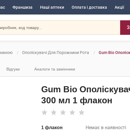
нас
Франшиза
Наші аптеки
Оплата і доставка
Акції
З
жниною
Ополіскувачі Для Порожнини Рота
Gum Bio Ополіс
Відгуки
Аналоги та замінники
Gum Bio Ополіскува
300 мл 1 флакон
Немає в наявності
1 флакон