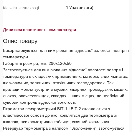
1 Упаковка(и)
Кількість в упаковці
Дивитися властивості номенклатури
Опис товару
Використовуються для вимірювання відносної вологості повітря і
температури.
Габаритні розміри, мм: 290х120х50
Застосовується для вимірювання відносної вологості повітря і
температури в складських приміщеннях, матеріальних кімнатах,
шовковичних, тепличних, птахівничих господарствах. Такі
прилади можна зустріти в музеях, лікарнях, громадських місцях,
льохах, овочесховищах, складах і інших місцях, де необхідний
суворий контроль відносної вологості.
Гігрометри психрометричні ВІТ-1 і ВІТ-2 складаються з
пластмасової основи до якої кріпляться два термометра зі
шкалою, психрометрична таблиця, скляний живильник.
Резервуар термометра з написом "Зволожений", зволожується