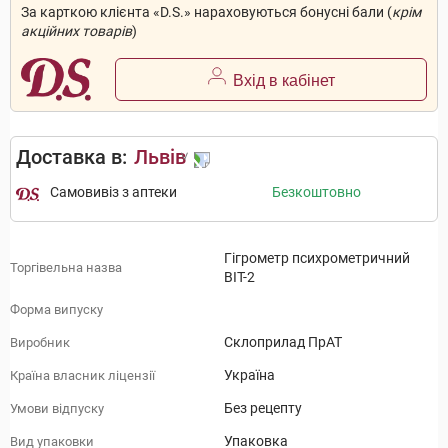
За карткою клієнта «D.S.» нараховуються бонусні бали (
крім
акційних товарів
)
Вхід в кабінет
Доставка в:
Львів
Самовивіз з аптеки
Безкоштовно
Гігрометр психрометричний
Торгівельна назва
ВІТ-2
Форма випуску
Склоприлад ПрАТ
Виробник
Україна
Країна власник ліцензії
Без рецепту
Умови відпуску
Упаковка
Вид упаковки