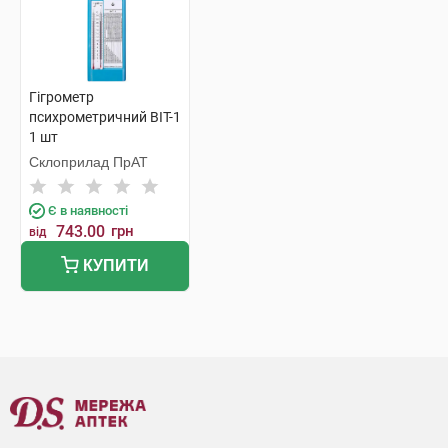
Гігрометр
психрометричний ВІТ-1
1 шт
Склоприлад ПрАТ
Є в наявності
743.00
грн
від
КУПИТИ