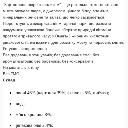
"Картопляне пюре з кроликом" – це ретельно гомогенізоване
м‘ясо-овочеве пюре, є джерелом цінного білку, вітамінів,
мінеральних речовин та заліза, що легко засвоюється.
Пюре готують з використанням гарячої пари, що разом із
вакуумною упаковкою баночки зберігає природні вітаміни
протягом тривалого часу; з Омега-3 жирними кислотами
ріпакової олії, які важливі для розвитку мозку та нервових клітин.
Регулює випорожнення.
Без додавання згущувачів; без додавання солі; без
ароматизаторів; без барвників; без консервантів.
Не містить глютену.
Без ГМО.
Склад
овочі 46% (картопля 39%, фенхель 5%, цибуля);
вода;
м’ясо кролика 8%;
ріпакова олія 2,4%;