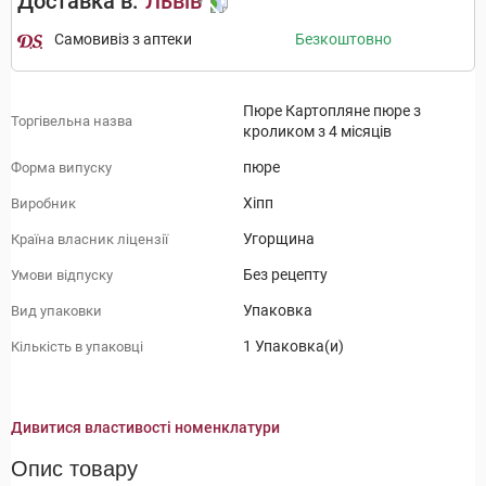
Доставка в:
Львів
Самовивіз з аптеки
Безкоштовно
Пюре Картопляне пюре з
Торгівельна назва
кроликом з 4 місяців
пюре
Форма випуску
Хіпп
Виробник
Угорщина
Країна власник ліцензії
Без рецепту
Умови відпуску
Упаковка
Вид упаковки
1 Упаковка(и)
Кількість в упаковці
Дивитися властивості номенклатури
Опис товару