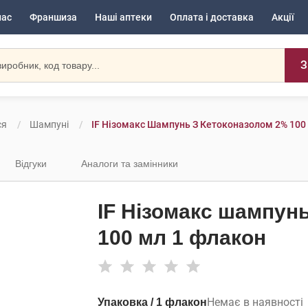
нас
Франшиза
Наші аптеки
Оплата і доставка
Акції
З
ся
Шампуні
IF Нізомакс Шампунь З Кетоконазолом 2% 100
Відгуки
Аналоги та замінники
IF Нізомакс шампун
100 мл 1 флакон
Немає в наявності
Упаковка / 1 флакон