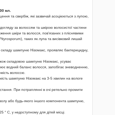
00 мл.
ення та свербіж, які зазвичай асоціюються з лупою,
догляду за волоссям та шкірою волосистої частини
раження шкіри та волосся, пов'язаних з пліснявими
ityrosporum), таких як лупа та висівковий лишай
о складу шампуню Нізомакс, проявляє бактерицидну,
також складовою шампуню Нізомакс, усуває
нює водний баланс волосся, запобігає зневодненню,
чкість волоссю.
ькість шампуню Нізомакс на 3-5 хвилин на вологе
истання. При потраплянні в очі ретельно промити
азолу або будь-якого іншого компонента шампуню,
5 ° С, у недоступному для дітей місці.