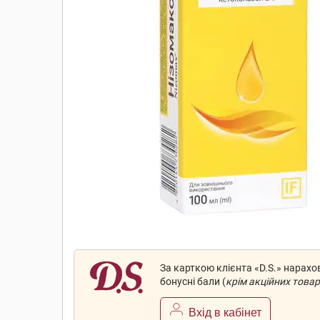
За карткою клієнта «D.S.» нарах
бонусні бали (
крім акційних товар
Вхід в кабінет