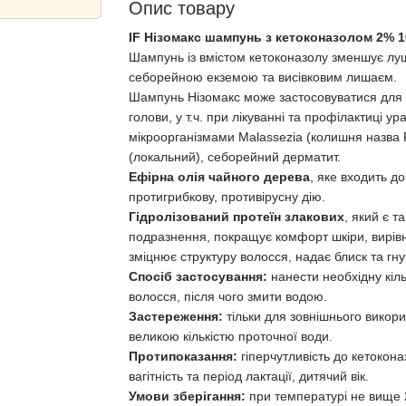
Опис товару
IF Нізомакс шампунь з кетоконазолом 2% 1
Шампунь із вмістом кетоконазолу зменшує лущ
себорейною екземою та висівковим лишаєм.
Шампунь Нізомакс може застосовуватися для 
голови, у т.ч. при лікуванні та профілактиці у
мікроорганізмами Malassezia (колишня назва P
(локальний), себорейний дерматит.
Ефірна олія чайного дерева
, яке входить д
протигрибкову, противірусну дію.
Гідролізований протеїн злакових
, який є 
подразнення, покращує комфорт шкіри, вирів
зміцнює структуру волосся, надає блиск та гну
Спосіб застосування:
нанести необхідну кіл
волосся, після чого змити водою.
Застереження:
тільки для зовнішнього викор
великою кількістю проточної води.
Протипоказання:
гіперчутливість до кетокон
вагітність та період лактації, дитячий вік.
Умови зберігання:
при температурі не вище 2