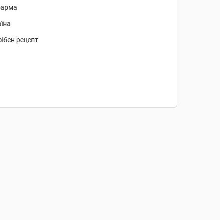
фарма
їна
ібен рецепт