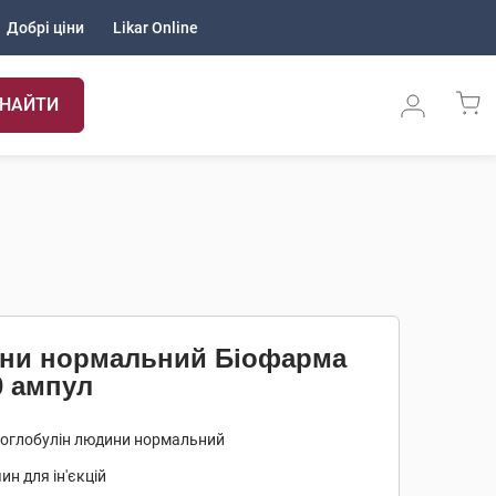
Добрі ціни
Likar Online
НАЙТИ
ини нормальний Біофарма
0 ампул
ноглобулін людини нормальний
ин для ін'єкцій