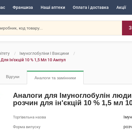
нас
Франшиза
Наші аптеки
Оплата і доставка
Акції
З
ітету
Імуноглобуліни І Вакцини
я Ін'єкцій 10 % 1,5 Мл 10 Ампул
Відгуки
Аналоги та замінники
Аналоги для Імуноглобулін люд
розчин для ін'єкцій 10 % 1,5 мл 1
Іму
Торгівельна назва
розч
Форма випуску