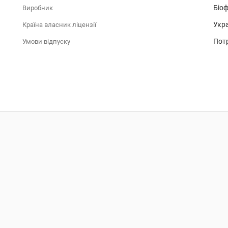
Біо
Виробник
Укра
Країна власник ліцензії
Потр
Умови відпуску