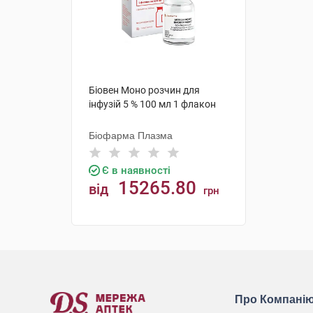
Біовен Моно розчин для
інфузій 5 % 100 мл 1 флакон
Біофарма Плазма
Є в наявності
15265.80
від
грн
КУПИТИ
Про Компані