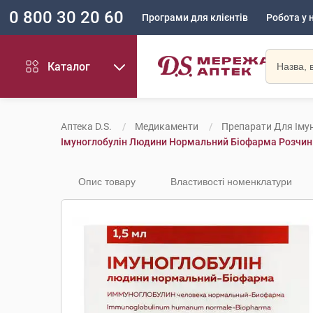
0 800 30 20 60
Програми для клієнтів
Робота у 
Каталог
Аптека D.S.
Медикаменти
Препарати Для Імун
Імуноглобулін Людини Нормальний Біофарма Розчин Дл
Опис товару
Властивості номенклатури