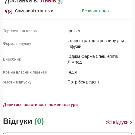
Доставка в:
Львів
Самовивіз з аптеки
Безкоштовно
Ірнізет
Торгівельна назва
концентрат для розчину для
Форма випуску
інфузій
Юджіа Фарма Спешіелітіз
Виробник
Лімітед
Індія
Країна власник ліцензії
Потрібен рецепт
Умови відпуску
Дивитися властивості номенклатури
Відгуки
(0)
Усі відгуки