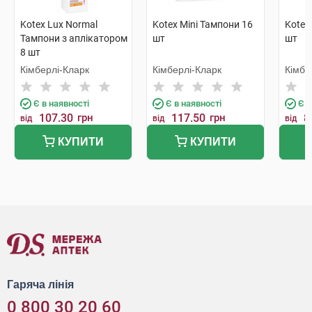
Kotex Lux Normal
Kotex Mini Тампони 16
Kotex
Тампони з аплікатором
шт
шт
8 шт
Кімберлі-Кларк
Кімберлі-Кларк
Кімбе
Є в наявності
Є в наявності
Є в
107.30
грн
117.50
грн
8
від
від
від
КУПИТИ
КУПИТИ
Гаряча лінія
0 800 30 20 60