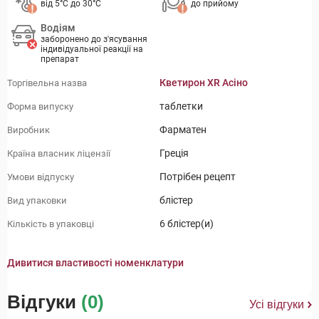
від 5°C до 30°C
до прийому
Водіям
заборонено до з'ясування
індивідуальної реакції на
препарат
Кветирон XR Асіно
Торгівельна назва
таблетки
Форма випуску
Фарматен
Виробник
Греція
Країна власник ліцензії
Потрібен рецепт
Умови відпуску
блістер
Вид упаковки
6 блістер(и)
Кількість в упаковці
Дивитися властивості номенклатури
Відгуки
(0)
Усі відгуки