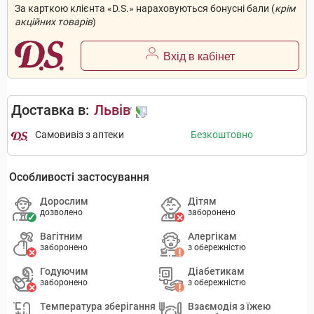
За карткою клієнта «D.S.» нараховуються бонусні бали (
крім
акційних товарів
)
Вхід в кабінет
Доставка в:
Львів
Самовивіз з аптеки
Безкоштовно
Особливості застосування
Дорослим
Дітям
дозволено
заборонено
Вагітним
Алергікам
заборонено
з обережністю
Годуючим
Діабетикам
заборонено
з обережністю
Температура зберігання
Взаємодія з їжею