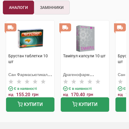
АНАЛОГИ
ЗАМІННИКИ
Брустан таблетки 10
Таміпул капсули 10 шт
Бруст
шт
шт
Сан Фармасьютикал
Драгенофарм
Сан 
Індастріз
Апотекер Пюшл
Індаст
Є в наявності
Є в наявності
Є в
155.20
грн
170.40
грн
1
від
від
від
КУПИТИ
КУПИТИ