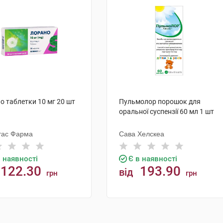
о таблетки 10 мг 20 шт
Пульмолор порошок для
оральної суспензії 60 мл 1 шт
тас Фарма
Сава Хелскеа
в наявності
Є в наявності
122.30
193.90
від
грн
грн
КУПИТИ
КУПИТИ