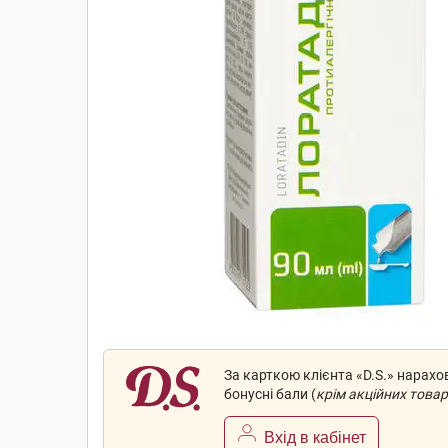
За карткою клієнта «D.S.» нарах
бонусні бали (
крім акційних товар
Вхід в кабінет