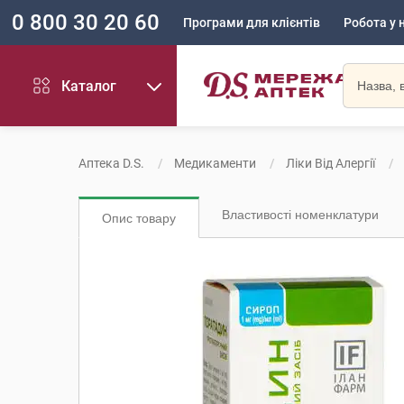
0 800 30 20 60
Програми для клієнтів
Робота у 
Каталог
Аптека D.S.
Медикаменти
Ліки Від Алергії
Властивості номенклатури
Опис товару