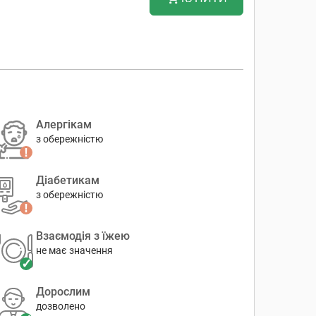
Алергікам
з обережністю
Діабетикам
з обережністю
Взаємодія з їжею
не має значення
Дорослим
дозволено