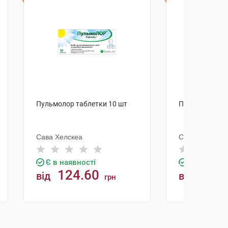
Пульмолор таблетки 10 шт
Пульмолор таб
Сава Хелскеа
Сава Хелскеа
Є в наявності
Є в наявно
124.60
216.
від
від
грн
КУПИТИ
К