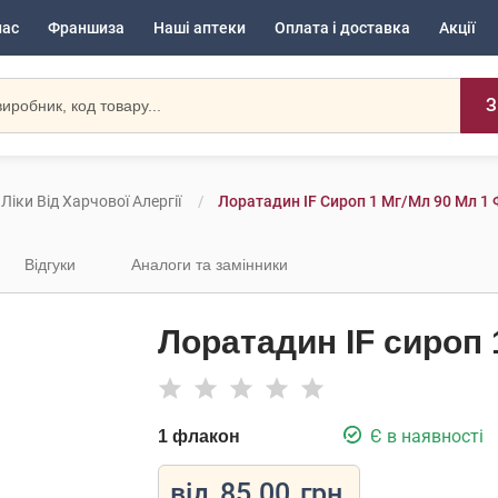
нас
Франшиза
Наші аптеки
Оплата і доставка
Акції
З
Ліки Від Харчової Алергії
Лоратадин IF Сироп 1 Мг/мл 90 Мл 1
Відгуки
Аналоги та замінники
Лоратадин IF сироп 
Є в наявності
1 флакон
від
85.00
грн