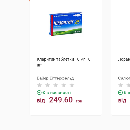
Кларитин таблетки 10 мг 10
Лоран
шт
Байєр Біттерфельд
Салю
Є в наявності
Є 
249.60
від
від
грн
КУПИТИ