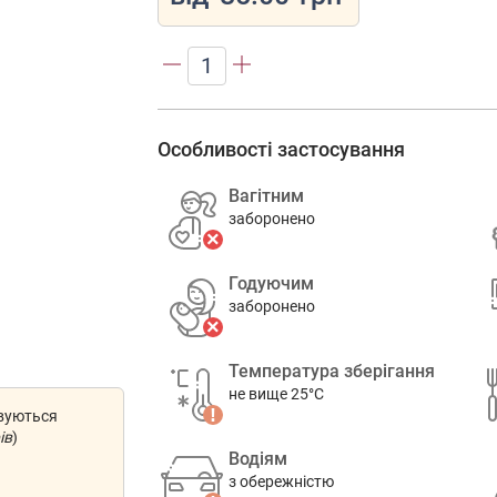
1
Особливості застосування
Вагітним
заборонено
Годуючим
заборонено
Температура зберігання
не вище 25°C
овуються
ів
)
Водіям
з обережністю