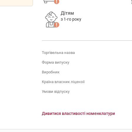
Дітям
з 1-го року
Торгівельна назва
Форма випуску
Виробник
Країна власник ліцензії
Умови відпуску
Дивитися властивості номенклатури