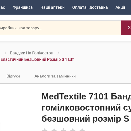
нас
Франшиза
Наші аптеки
Оплата і доставка
Акції
З
и
Бандаж На Голіностоп
 Еластичний Безшовний Розмір S 1 Шт
Відгуки
Аналоги та замінники
MedTextile 7101 Бан
гомілковостопний с
безшовний розмір S