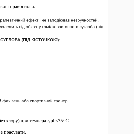
вої і правої ноги.
рапевтичний ефект і не заподіював незручностей,
залежить від обхвату гомілковостопного суглоба (під
СУГЛОБА (ПІД КІСТОЧКОЮ):
й фахівець або спортивний тренер.
з хлору) при температурі <35º С.
е прасувати.