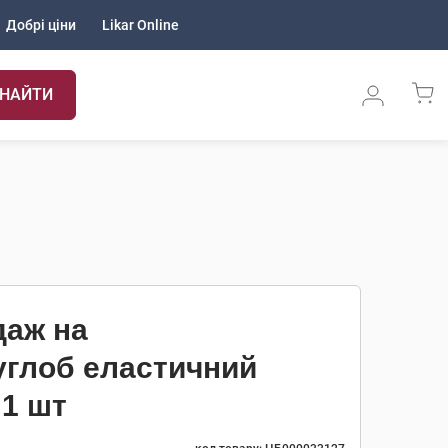
Добрі ціни
Likar Online
НАЙТИ
даж на
углоб еластичний
 1 шт