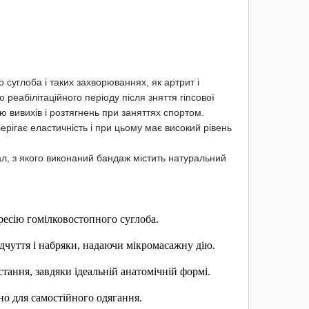
 суглоба і таких захворюваннях, як артрит і
реабілітаційного періоду після зняття гіпсової
 вивихів і розтягнень при заняттях спортом.
зберігає еластичність і при цьому має високий рівень
ал, з якого виконаний бандаж містить натуральний
ресію гомілковостопного суглоба.
дчуття і набряки, надаючи мікромасажну дію.
ання, завдяки ідеальній анатомічній формі.
о для самостійного одягання.