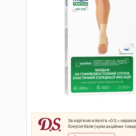
За карткою клієнта «D.S.» нарах
бонусні бали (
крім акційних товар