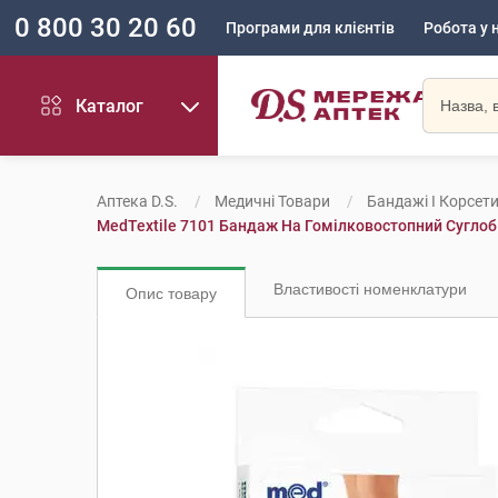
0 800 30 20 60
Програми для клієнтів
Робота у 
Каталог
Аптека D.S.
Медичні Товари
Бандажі І Корсет
MedTextile 7101 Бандаж На Гомілковостопний Суглоб
Властивості номенклатури
Опис товару