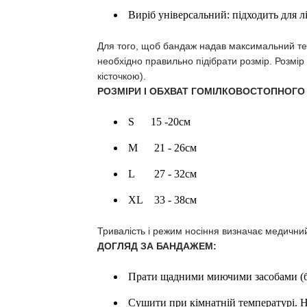
Виріб універсальний: підходить для лі
Для того, щоб бандаж надав максимальний те
необхідно правильно підібрати розмір. Розмір 
кісточкою).
РОЗМІРИ І ОБХВАТ ГОМІЛКОВОСТОПНОГО 
S 15 -20см
M 21 - 26см
L 27 - 32см
XL 33 - 38см
Тривалість і режим носіння визначає медични
ДОГЛЯД ЗА БАНДАЖЕМ:
Прати щадними миючими засобами (бе
Сушити при кімнатній температурі. Н