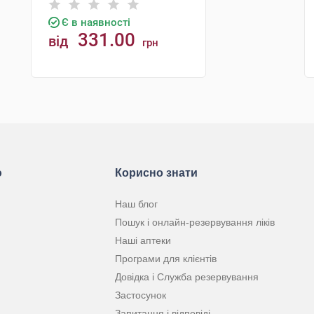
Є в наявності
331.00
від
грн
КУПИТИ
ю
Корисно знати
Наш блог
Пошук і онлайн-резервування ліків
Наші аптеки
Програми для клієнтів
Довідка і Служба резервування
Застосунок
Запитання і відповіді