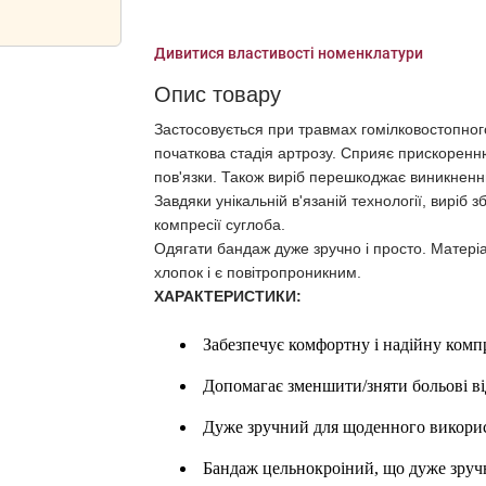
Дивитися властивості номенклатури
Опис товару
Застосовується при травмах гомілковостопного
початкова стадія артрозу. Сприяє прискоренню 
пов'язки. Також виріб перешкоджає виникненню
Завдяки унікальній в'язаній технології, виріб 
компресії суглоба.
Одягати бандаж дуже зручно і просто. Матері
хлопок і є повітропроникним.
ХАРАКТЕРИСТИКИ:
Забезпечує комфортну і надійну комп
Допомагає зменшити/зняти больові ві
Дуже зручний для щоденного використ
Бандаж цельнокроіний, що дуже зручн