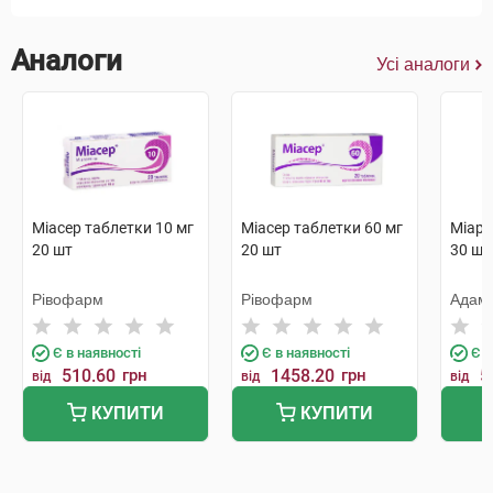
Аналоги
Усі аналоги
Міасер таблетки 10 мг
Міасер таблетки 60 мг
Міари
20 шт
20 шт
30 шт
Рівофарм
Рівофарм
Адам
Є в наявності
Є в наявності
Є в
510.60
грн
1458.20
грн
5
від
від
від
КУПИТИ
КУПИТИ