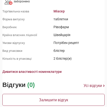
заборонено
Міасер
Торгівельна назва
таблетки
Форма випуску
Рівофарм
Виробник
Швейцарія
Країна власник ліцензії
Потрібен рецепт
Умови відпуску
блістер
Вид упаковки
2 блістер(и)
Кількість в упаковці
Дивитися властивості номенклатури
Відгуки
(0)
Усі відгуки
Залишити відгук