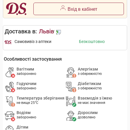
Вхід в кабінет
Доставка в:
Львів
Самовивіз з аптеки
Безкоштовно
Особливості застосування
Вагітним
Алергікам
заборонено
з обережністю
Годуючим
Діабетикам
заборонено
з обережністю
Температура зберігання
Взаємодія з їжею
не вище 25°C
не має значення
Водіям
Дорослим
заборонено
дозволено
Дітям