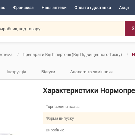
нас
Франшиза
Наші аптеки
Оплата і доставка
Акції
З
истема
Препарати Від Гіпертонії (від Підвищенного Тиску)
Н
Інструкція
Відгуки
Аналоги та замінники
Характеристики Нормопрес
Торгівельна назва
Форма випуску
Виробник