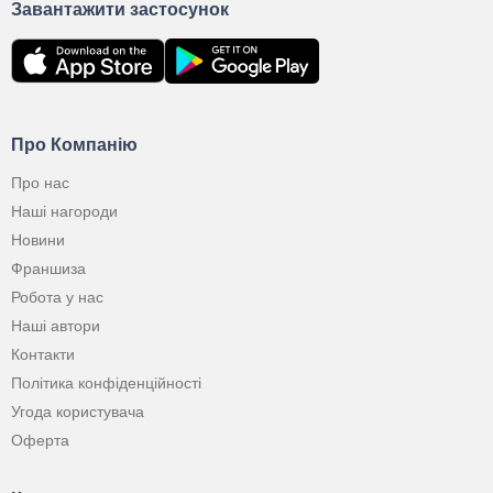
Завантажити застосунок
Про Компанію
Про нас
Наші нагороди
Новини
Франшиза
Робота у нас
Наші автори
Контакти
Політика конфіденційності
Угода користувача
Оферта