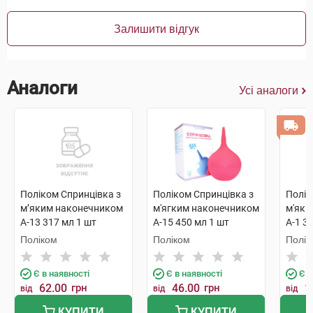
Залишити відгук
Аналоги
Усі аналоги
Поліком Спринцівка з
Поліком Спринцівка з
Полік
м’яким наконечником
м'ягким наконечником
м'яки
А-13 317 мл 1 шт
А-15 450 мл 1 шт
А-1 3
Поліком
Поліком
Полік
Є в наявності
Є в наявності
Є в
62.00
грн
46.00
грн
1
від
від
від
КУПИТИ
КУПИТИ