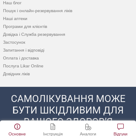
Наш блог
Пошук і онлайн-резервування ліків
Наші аптеки
Програми для клієнтів
Довідка і Служба резервування
Застосунок
Запитання і відповіді
Оплата і доставка
Послуга Likar Online
Довідник ліків
САМОЛІКУВАННЯ МОЖЕ
БУТИ ШКІДЛИВИМ ДЛЯ
ВАШОГО ЗДОРОВ’Я
ПЕРЕД ЗАСТОСУВАННЯМ ПРЕПАРАТУ
Основне
Інструкція
Аналоги
Відгуки