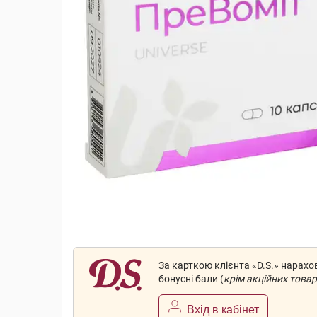
За карткою клієнта «D.S.» нарах
бонусні бали (
крім акційних товар
Вхід в кабінет