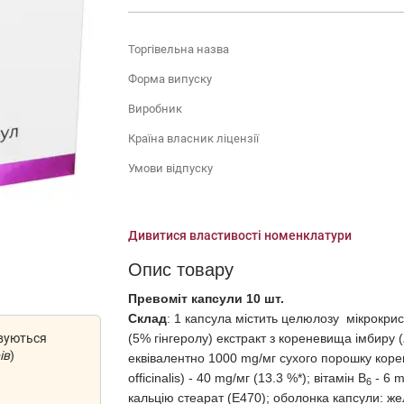
Торгівельна назва
Форма випуску
Виробник
Країна власник ліцензії
Умови відпуску
Дивитися властивості номенклатури
Опис товару
Превоміт капсули 10 шт.
Склад
: 1 капсула містить целюлозу мікрокрис
овуються
(5% гінгеролу) екстракт з кореневища імбиру (Z
ів
)
еквівалентно 1000 mg/мг сухого порошку корен
officinalis) - 40 mg/мг (13.3 %*); вітамін В
- 6 m
6
кальцію стеарат (Е470); оболонка капсули: же