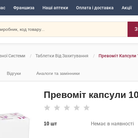
нас
Франшиза
Наші аптеки
Оплата і доставка
Акції
З
вної Системи
Таблетки Від Захитування
Превоміт Капсули 
Відгуки
Аналоги та замінники
Превоміт капсули 1
Немає в наявності
10 шт