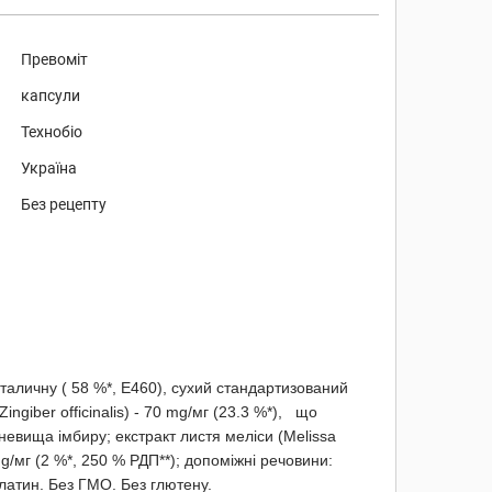
Превоміт
капсули
Технобіо
Україна
Без рецепту
таличну ( 58 %*, Е460), сухий стандартизований
ingiber officinalis) - 70 mg/мг (23.3 %*), що
евища імбиру; екстракт листя меліси (Melissa
g/мг (2 %*, 250 % РДП**); допоміжні речовини:
латин. Без ГМО. Без глютену.