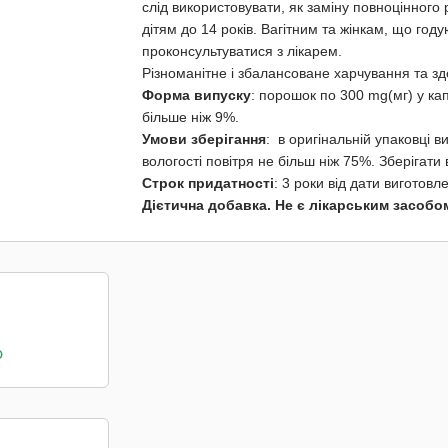
слід використовувати, як заміну повноцінног
дітям до 14 років. Вагітним та жінкам, що го
проконсультуватися з лікарем.
Різноманітне і збалансоване харчування та зд
Форма випуску
: порошок по 300 mg(мг) у кап
більше ніж 9%.
Умови зберігання
: в оригінальній упаковці в
вологості повітря не більш ніж 75%. Зберігати 
Строк придатності
: 3 роки від дати виготовл
Дієтична добавка. Не є лікарським засобо
о