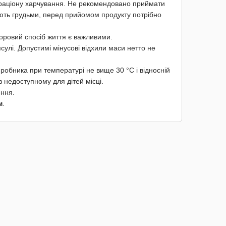
о раціону харчування. Не рекомендовано приймати
дують грудьми, перед прийомом продукту потрібно
оровий спосіб життя є важливими.
сулі. Допустимі мінусові відхили маси нетто не
иробника при температурі не вище 30 °С і відносній
в недоступному для дітей місці.
ення.
м
.