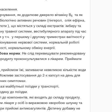
 населення.
арчування, як додаткове джерело вітаміну В
та як
6
іологічно активних речовин (гінгерол, олія ефірна,
лоти ), що містяться у складі екстрактів: імбиру та
ну травної системи, вестибулярного апарату під час
 т.ч. у першому і другому триместрах вагітності у
онуванню нервової системи, нормальній роботі
сті, нормальному обміну енергії.
обова норма
: Не слід перевищувати рекомендовану
одукту проконсультуватися з лікарем. Приймати
ед прийомом їжі, запиваючи невеликою кількістю води
Можливе застосування до 2-х капсул на день для
ених симптомах.
разі майбутньої поїздки у транспорті,
одину до поїздки.
і до компонентів, які входять до складу продукту.
м лікаря у осіб із виразковою хворобою шлунку та
ри прийомі антикоагулянтів. Дієтичну добавку не