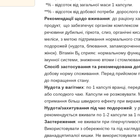
*% - відсоток від загальної маси 1 капсули.
**% - відсоток від добової потреби дорослого
Рекомендації щодо вживання
: до раціону х
продукт, що забезпечує організм комплексом б
речовини дубильні, гіркота, слиз, органічні кис
меліси, з метою підтримання нормального ста
подорожей (нудота, блювання, запаморочення у
жінок). Вітамін В
сприяє: нормальному функці
6
імунної системи, зниженню втоми і стомлювано
Спосіб застосування та рекомендована д
добову норму споживання. Перед прийомом пр
до покращення стану.
Нудота у вагітних
: по 1 капсулі вранці, пер
або солодкого чаю. Капсули не розжовувати. 
отримання більш швидкого ефекту при вираж
Нудота/захитування під час подорожей
: у 
рекомендується вживати по 1-2 капсули за 1 г
Застереження
: не вживати при гіперчутливост
Використовувати з обережністю та під наглядо
дванадцятипалої кишки. Не використовувати п