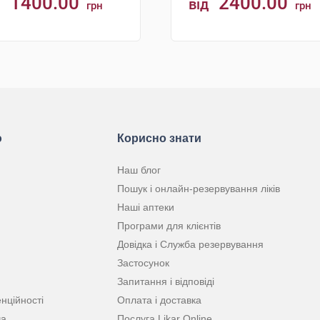
1400.00
2400.00
від
грн
грн
КУПИТИ
КУПИТИ
ю
Корисно знати
Наш блог
Пошук і онлайн-резервування ліків
Наші аптеки
Програми для клієнтів
Довідка і Служба резервування
Застосунок
Запитання і відповіді
нційності
Оплата і доставка
ча
Послуга Likar Online