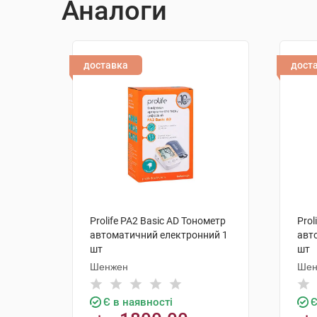
Аналоги
доставка
дост
Prolife PA2 Basic AD Тонометр
Prol
автоматичний електронний 1
авт
шт
шт
Шенжен
Шен
Є в наявності
Є