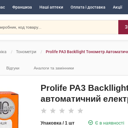
нас
Франшиза
Наші аптеки
Оплата і доставка
Акції
З
іка
Тонометри
Prolife PA3 Backllight Тонометр Автомати
Відгуки
Аналоги та замінники
Prolife PA3 Backllig
автоматичний елект
Є в наявності
Упаковка / 1 шт