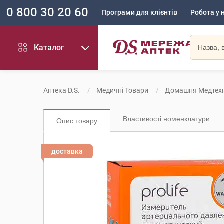
0 800 30 20 60
Програми для клієнтів
Робота у 
Каталог
Аптека D.S.
Медичні Товари
Домашня Медтехн
Властивості номенклатури
Опис товару
доставка