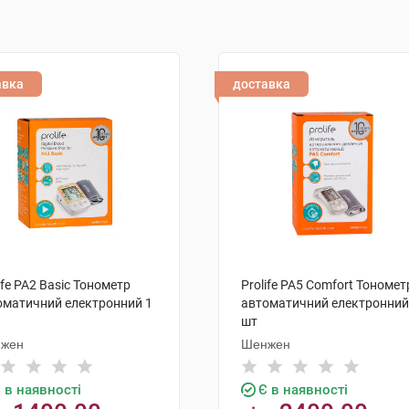
авка
доставка
ife PA2 Basic Тонометр
Prolife PA5 Comfort Тономет
оматичний електронний 1
автоматичний електронний
шт
жен
Шенжен
 в наявності
Є в наявності