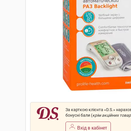
За карткою клієнта «D.S.» нарах
бонусні бали (
крім акційних товар
Вхід в кабінет