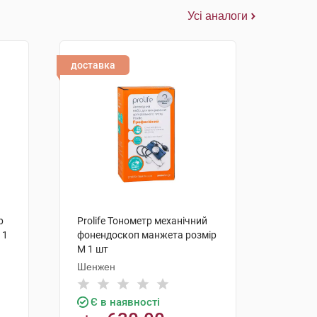
Усі аналоги
доставка
р
Prolife Тонометр механічний
 1
фонендоскоп манжета розмір
М 1 шт
Шенжен
Є в наявності