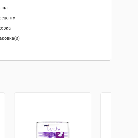
ьща
рецепту
ковка
аковка(и)