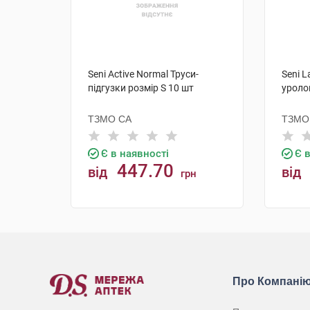
Seni Active Normal Труси-
Seni 
підгузки розмір S 10 шт
уролог
ТЗМО СА
ТЗМО
Є в наявності
Є 
447.70
від
від
грн
КУПИТИ
Про Компані