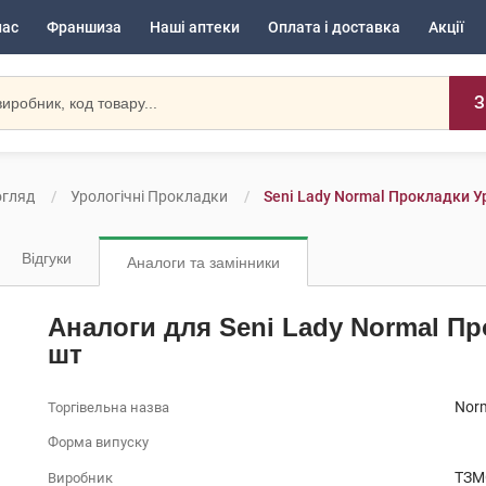
нас
Франшиза
Наші аптеки
Оплата і доставка
Акції
З
огляд
Урологічні Прокладки
Seni Lady Normal Прокладки Ур
Відгуки
Аналоги та замінники
Аналоги для Seni Lady Normal Про
шт
Norm
Торгівельна назва
Форма випуску
ТЗМ
Виробник