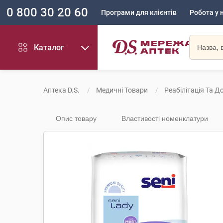
0 800 30 20 60
Програми для клієнтів
Робота у 
Каталог
Аптека D.S.
Медичні Товари
Реабілітація Та Д
Опис товару
Властивості номенклатури