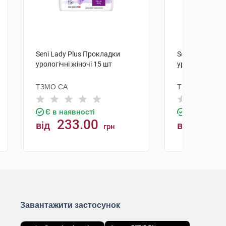
Seni Lady Plus Прокладки
Seni Lady Plu
урологічні жіночі 15 шт
урологічні жін
ТЗМО СА
ТЗМО СА
Є в наявності
Є в наявно
233.00
159.
від
від
грн
КУПИТИ
К
Завантажити застосунок