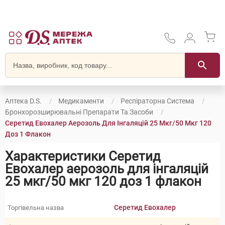
Аптека D.S.
Медикаменти
Респіраторна Система
Бронхорозширювальні Препарати Та Засоби
Серетид Евохалер Аерозоль Для Інгаляцій 25 Мкг/50 Мкг 120
Доз 1 Флакон
Характеристики Серетид
Евохалер аерозоль для інгаляцій
25 мкг/50 мкг 120 доз 1 флакон
Серетид Евохалер
Торгівельна назва