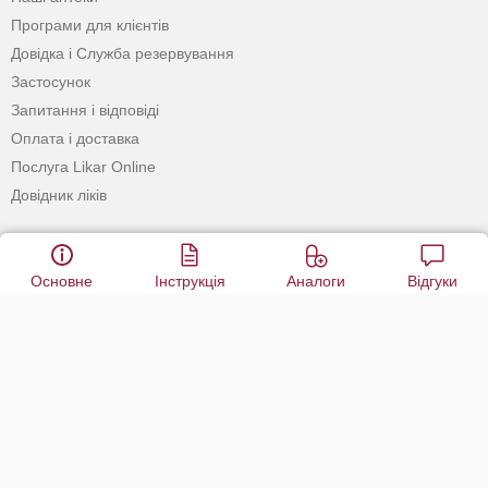
Програми для клієнтів
Довідка і Служба резервування
Застосунок
Запитання і відповіді
Оплата і доставка
Послуга Likar Online
Довідник ліків
САМОЛІКУВАННЯ МОЖЕ
Основне
Інструкція
Аналоги
Відгуки
БУТИ ШКІДЛИВИМ ДЛЯ
ВАШОГО ЗДОРОВ’Я
ПЕРЕД ЗАСТОСУВАННЯМ ПРЕПАРАТУ
ПРОКОНСУЛЬТУЙТЕСЯ З ЛІКАРЕМ
© 2020 - 2026 Аптека D.S. Усі права захищені