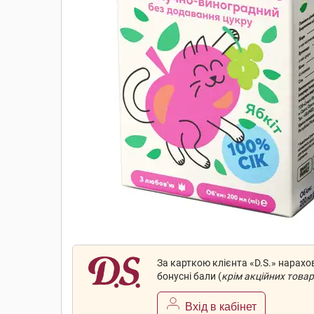
За карткою клієнта «D.S.» нарах
бонусні бали (
крім акційних товар
Вхід в кабінет