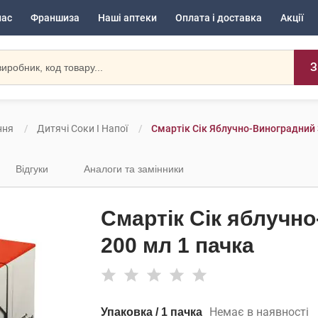
нас
Франшиза
Наші аптеки
Оплата і доставка
Акції
З
ння
Дитячі Соки І Напої
Смартік Сік Яблучно-Виноградний 
Відгуки
Аналоги та замінники
Смартік Сік яблучно
200 мл 1 пачка
Немає в наявності
Упаковка / 1 пачка