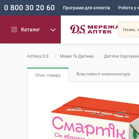
0 800 30 20 60
Програми для клієнтів
Робота у 
Каталог
Аптека D.S.
Мама Та Дитина
Дитяче Харчува
Властивості номенклатури
Опис товару