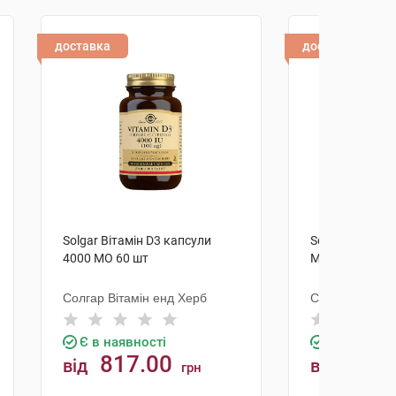
доставка
доставка
Solgar Вітамін D3 капсули
Solgar Вітамін
4000 МО 60 шт
МО 60 шт
Солгар Вітамін енд Херб
Солгар Вітамі
Є в наявності
Є в наявно
817.00
523.
від
від
грн