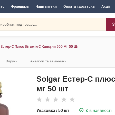
нас
Франшиза
Наші аптеки
Оплата і доставка
Акції
З
 Естер-С Плюс Вітамін С Капсули 500 Мг 50 Шт
Відгуки
Аналоги та замінники
Solgar Естер-С плюс
мг 50 шт
Є в наявності
Упаковка / 50 шт