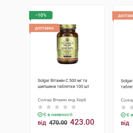
−10%
достав
доставка
Solgar Вітамін C 500 мг та
Solga
шипшина таблетки 100 шт
табле
Солгар Вітамін енд Херб
Солга
Є в наявності
Є 
423.00
від
470.00
від
грн