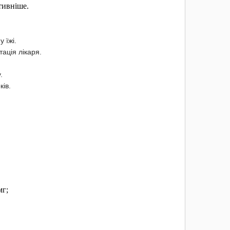
тивніше.
 їжі.
ація лікаря.
.
ів.
мг;