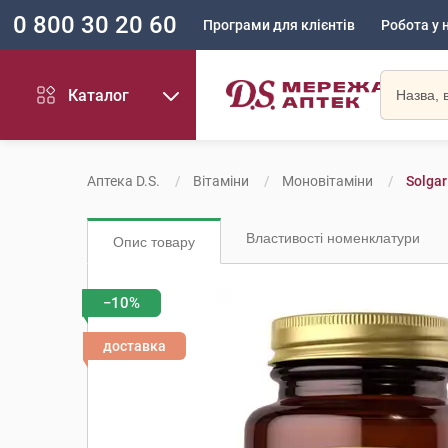
0 800 30 20 60
Програми для клієнтів
Робота у 
Каталог
Аптека D.S.
Вітаміни
Моновітаміни
Solgar
Властивості номенклатури
Опис товару
−10%
доставка