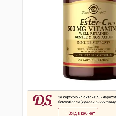
За карткою клієнта «D.S.» нарах
бонусні бали (
крім акційних товар
Вхід в кабінет