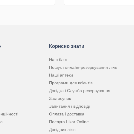
КУПИТИ
КУПИТИ
ю
Корисно знати
Наш блог
Пошук і онлайн-резервування ліків
Наші аптеки
Програми для клієнтів
Довідка і Служба резервування
Застосунок
Запитання і відповіді
нційності
Оплата і доставка
ча
Послуга Likar Online
Довідник ліків