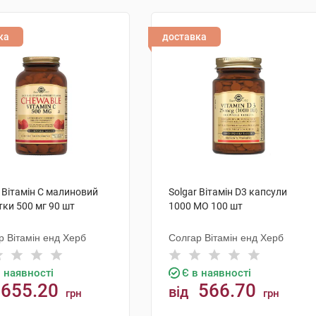
ка
доставка
r Вітамін C малиновий
Solgar Вітамін D3 капсули
тки 500 мг 90 шт
1000 МО 100 шт
р Вітамін енд Херб
Солгар Вітамін енд Херб
в наявності
Є в наявності
655.20
566.70
від
грн
грн