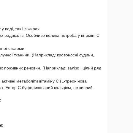
 воді, так і в жирах.
х радикалів. Особливо велика потреба у вітаміні С
нної системи.
учної тканини. (Наприклад: кровоносні судини,
 поживних речовин. (Наприклад: залізо і цілий ряд
ктивні метаболіти вітаміну С (L-треонінова
та). Естер С буферизований кальцієм, не кислий.
С:
е;