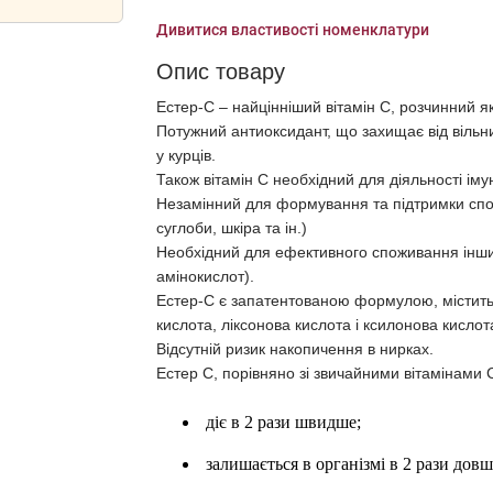
Дивитися властивості номенклатури
Опис товару
Естер-С – найцінніший вітамін С, розчинний як у
Потужний антиоксидант, що захищає від вільни
у курців.
Також вітамін С необхідний для діяльності іму
Незамінний для формування та підтримки спол
суглоби, шкіра та ін.)
Необхідний для ефективного споживання інших
амінокислот).
Естер-С є запатентованою формулою, містить а
кислота, ліксонова кислота і ксилонова кисло
Відсутній ризик накопичення в нирках.
Естер С, порівняно зі звичайними вітамінами 
діє в 2 рази швидше;
залишається в організмі в 2 рази довш