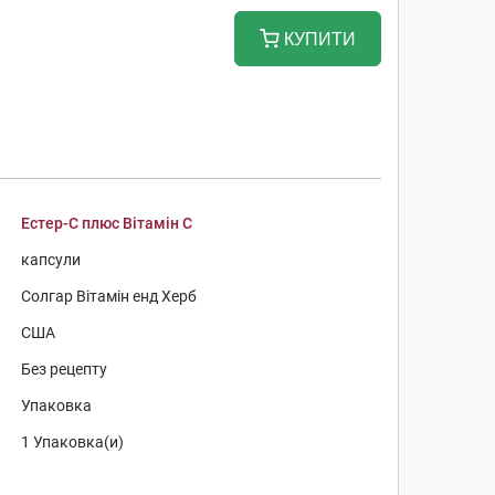
КУПИТИ
Естер-С плюс Вітамін С
капсули
Солгар Вітамін енд Херб
США
Без рецепту
Упаковка
1 Упаковка(и)