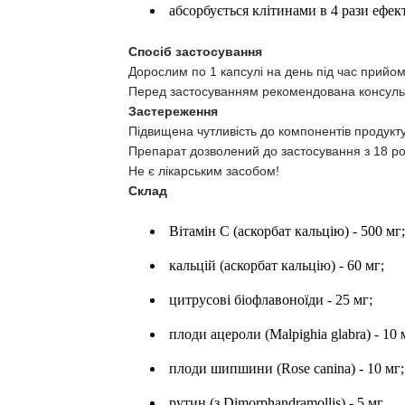
абсорбується клітинами в 4 рази ефек
Спосіб застосування
Дорослим по 1 капсулі на день під час прийому
Перед застосуванням рекомендована консульт
Застереження
Підвищена чутливість до компонентів продукту
Препарат дозволений до застосування з 18 рок
Не є лікарським засобом!
Склад
Вітамін C (аскорбат кальцію) - 500 мг;
кальцій (аскорбат кальцію) - 60 мг;
цитрусові біофлавоноїди - 25 мг;
плоди ацероли (Malpighia glabra) - 10 
плоди шипшини (Rose canina) - 10 мг;
рутин (з Dimorphandramollis) - 5 мг.