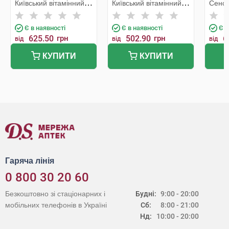
Київський вітамінний
Київський вітамінний
Сенсі
завод
завод
Є в наявності
Є в наявності
Є в
625.50
грн
502.90
грн
6
від
від
від
КУПИТИ
КУПИТИ
Гаряча лінія
0 800 30 20 60
Безкоштовно зі стаціонарних і
Будні:
9:00 - 20:00
мобільних телефонів в Україні
Сб:
8:00 - 21:00
Нд:
10:00 - 20:00