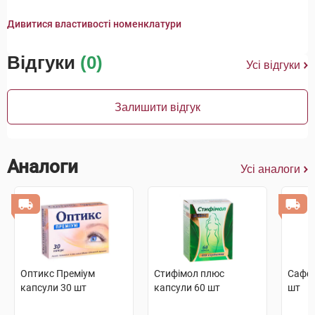
Дивитися властивості номенклатури
Відгуки
(0)
Усі відгуки
Залишити відгук
Аналоги
Усі аналоги
Оптикс Преміум
Стифімол плюс
Саффр
капсули 30 шт
капсули 60 шт
шт