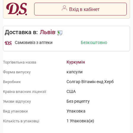
Вхід в кабінет
Доставка в:
Львів
Самовивіз з аптеки
Безкоштовно
Куркумін
Торгівельна назва
капсули
Форма випуску
Солгар Вітамін енд Херб
Виробник
США
Країна власник ліцензії
Без рецепту
Умови відпуску
Упаковка
Вид упаковки
1 Упаковка(и)
Кількість в упаковці