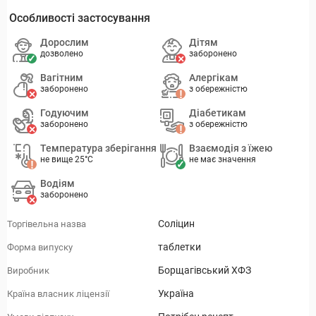
Особливості застосування
Дорослим
Дітям
дозволено
заборонено
Вагітним
Алергікам
заборонено
з обережністю
Годуючим
Діабетикам
заборонено
з обережністю
Температура зберігання
Взаємодія з їжею
не вище 25°C
не має значення
Водіям
заборонено
Соліцин
Торгівельна назва
таблетки
Форма випуску
Борщагівський ХФЗ
Виробник
Україна
Країна власник ліцензії