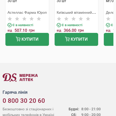
30 шт
30 шт
мг/0,
Астеллас Фарма Юроп
Київський вітамінний
Делф
завод
Є в наявності
Є в наявності
Є в
507.10
грн
366.00
грн
1
від
від
від
КУПИТИ
КУПИТИ
Гаряча лінія
0 800 30 20 60
Безкоштовно зі стаціонарних і
Будні:
8:00 - 21:00
мобільних телефонів в Україні
Сб:
9:00 - 20:00