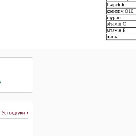
L-аргінін
коензим Q10
таурин
вітамін С
вітамін Е
цинк
о
Усі відгуки