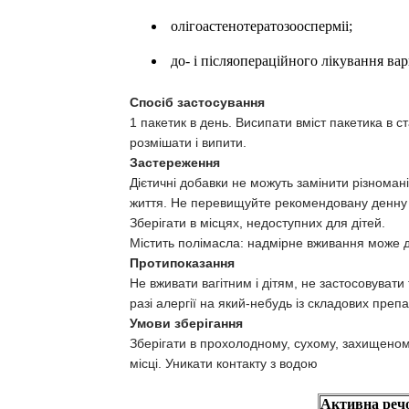
олігоастенотератозоосперміі;
до- і післяопераційного лікування ва
Спосіб застосування
1 пакетик в день. Висипати вміст пакетика в 
розмішати і випити.
Застереження
Дієтичні добавки не можуть замінити різноман
життя. Не перевищуйте рекомендовану денну 
Зберігати в місцях, недоступних для дітей.
Містить полімасла: надмірне вживання може 
Протипоказання
Не вживати вагітним і дітям, не застосовувати
разі алергії на який-небудь із складових препа
Умови зберігання
Зберігати в прохолодному, сухому, захищеному 
місці. Уникати контакту з водою
Активна реч