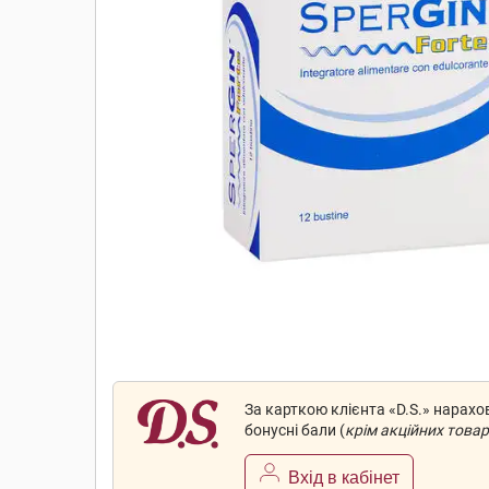
За карткою клієнта «D.S.» нарах
бонусні бали (
крім акційних товар
Вхід в кабінет