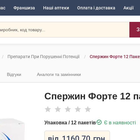
нас
Франшиза
Наші аптеки
Оплата і доставка
Акції
З
Препарати При Порушенні Потенції
Спержин Форте 12 Паке
Відгуки
Аналоги та замінники
Спержин Форте 12 п
Є в наявності
Упаковка / 12 пакетів
від
1160.70
грн