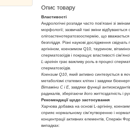
Опис товару
Властивості
Андрологічні розлади часто пов'язані зі змінами
морфології; зазвичай такі зміни відбуваються
олігоастенотератозооспермію, що вважаєтьс
безпліддя. Різні наукові дослідження свідчат
аргініном, коензимом Q10, таурином, вітаміно
сперматозоїдів і покращує властивості сім'яної
L-аргінін
грає важливу роль в процесі спермат
сперматозоїдів.
Коензим Q10
, який активно синтезується в я
метаболізмі статевих клітин і завдяки біоенер
Вітаміни С і Е
, завдяки функції антиоксидантів
радикалів, зберігаючи його життєздатність і ру
Рекомендації щодо застосування
Харчова добавка на основі L-аргініну, коензиму
сприяє нормальному сім'яутворенню і нормаль
концентрації активних елементів, Спержін Фо
випадках: