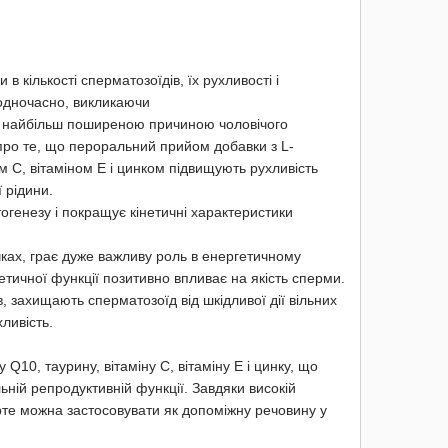
 в кількості сперматозоїдів, їх рухливості і
 одночасно, викликаючи
я найбільш поширеною причиною чоловічого
ь про те, що пероральний прийом добавки з L-
м С, вітаміном Е і цинком підвищують рухливість
 рідини.
огенезу і покращує кінетичні характеристики
єчках, грає дуже важливу роль в енергетичному
гетичної функції позитивно впливає на якість сперми.
, захищають сперматозоїд від шкідливої ​​дії вільних
хливість.
 Q10, таурину, вітаміну С, вітаміну Е і цинку, що
ній репродуктивній функції. Завдяки високій
рте можна застосовувати як допоміжну речовину у