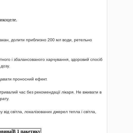
рикоцеле.
стакан, долити приблизно 200 мл води, ретельно
ітного і збалансованого харчування, здоровий спосіб
дозу.
давати проносний ефект.
 тривалий час без рекомендації лікаря. Не вживати в
рату.
від світла, локалізованих джерел тепла і світла,
овина
В 1 пакетику