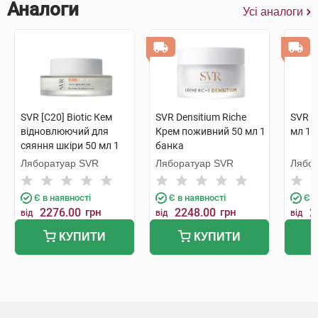
Аналоги
Усі аналоги
SVR [C20] Biotic Кем
SVR Densitium Riche
SVR D
відновлюючий для
Крем поживний 50 мл 1
мл 1 
сяяння шкіри 50 мл 1
банка
банка
Ляборатуар SVR
Ляборатуар SVR
Лябо
Є в наявності
Є в наявності
Є в
2276.00
грн
2248.00
грн
2
від
від
від
КУПИТИ
КУПИТИ