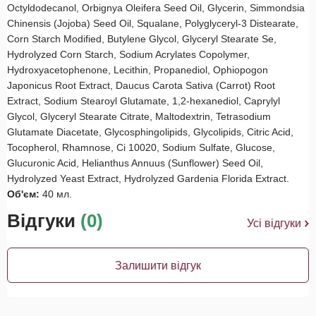
Octyldodecanol, Orbignya Oleifera Seed Oil, Glycerin, Simmondsia
Chinensis (Jojoba) Seed Oil, Squalane, Polyglyceryl-3 Distearate,
Corn Starch Modified, Butylene Glycol, Glyceryl Stearate Se,
Hydrolyzed Corn Starch, Sodium Acrylates Copolymer,
Hydroxyacetophenone, Lecithin, Propanediol, Ophiopogon
Japonicus Root Extract, Daucus Carota Sativa (Carrot) Root
Extract, Sodium Stearoyl Glutamate, 1,2-hexanediol, Caprylyl
Glycol, Glyceryl Stearate Citrate, Maltodextrin, Tetrasodium
Glutamate Diacetate, Glycosphingolipids, Glycolipids, Citric Acid,
Tocopherol, Rhamnose, Ci 10020, Sodium Sulfate, Glucose,
Glucuronic Acid, Helianthus Annuus (Sunflower) Seed Oil,
Hydrolyzed Yeast Extract, Hydrolyzed Gardenia Florida Extract.
Об'єм:
40 мл.
Відгуки
(0)
Усі відгуки
Залишити відгук