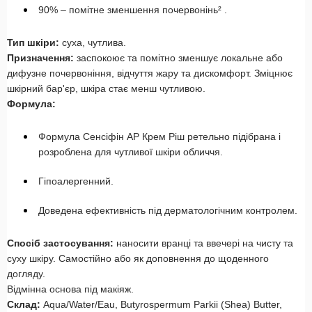
90% – помітне зменшення почервонінь² .
Тип шкіри:
суха, чутлива.
Призначення:
заспокоює та помітно зменшує локальне або
дифузне почервоніння, відчуття жару та дискомфорт. Зміцнює
шкірний бар'єр, шкіра стає менш чутливою.
Формула:
Формула Сенсіфін АР Крем Ріш ретельно підібрана і
розроблена для чутливої шкіри обличчя.
Гіпоалергенний.
Доведена ефективність під дерматологічним контролем.
Спосіб застосування:
наносити вранці та ввечері на чисту та
суху шкіру. Самостійно або як доповнення до щоденного
догляду.
Відмінна основа під макіяж.
Склад:
Aqua/Water/Eau, Butyrospermum Parkii (Shea) Butter,