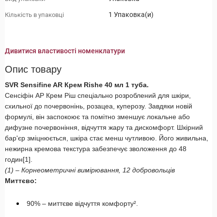
1 Упаковка(и)
Кількість в упаковці
Дивитися властивості номенклатури
Опис товару
SVR Sensifine AR Крем Rishe 40 мл 1 туба.
Сенсіфін АР Крем Ріш спеціально розроблений для шкіри,
схильної до почервонінь, розацеа, куперозу. Завдяки новій
формулі, він заспокоює та помітно зменшує локальне або
дифузне почервоніння, відчуття жару та дискомфорт. Шкірний
бар'єр зміцнюється, шкіра стає менш чутливою. Його живильна,
нежирна кремова текстура забезпечує зволоження до 48
годин[1].
(1) – Корнеометричні вимірювання, 12 добровольців
Миттєво:
90% – миттєве відчуття комфорту².