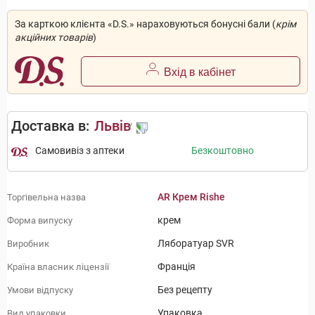
За карткою клієнта «D.S.» нараховуються бонусні бали (
крім
акційних товарів
)
Вхід в кабінет
Доставка в:
Львів
Самовивіз з аптеки
Безкоштовно
AR Крем Rishe
Торгівельна назва
крем
Форма випуску
Ляборатуар SVR
Виробник
Франція
Країна власник ліцензії
Без рецепту
Умови відпуску
Упаковка
Вид упаковки