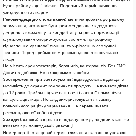
Курс прийому - до 1 місяця. Подальший термін вживання
узгоджується з лікарем.
Рекомендації до споживання:
дієтична добавка до раціону
харчування, яка може бути рекомендована як додаткове
джерело глюкозаміну та хондроїтину, сприяє нормалізації
функціонування опорно-рухової системи, природному
відновленню хрящової тканини та укріпленню сполучної
тканини. Перед прийманням рекомендована консультація
лікаря.
Не містить ароматизаторів, барвників, консервантів. Без ГМО.
Дієтична добавка. Не є лікарським засобом.
Застереження при застосуванні:
індивідуальна підвищена
чутливість до окремих компонентів продукту. Не вживати дітям
до 12 років. Прийом під час вагітності і лактації тільки після
консультації лікаря. Не слід використовувати як заміну
повноцінного раціону харчування. Не перевищувати
рекомендованої добової дози.
Заходи безпеки:
зберігати в недоступному для дітей місці. Не
вживати при пошкодженій упаковці.
Номер партії та кінцевий термін вживання вказані на упаковці.