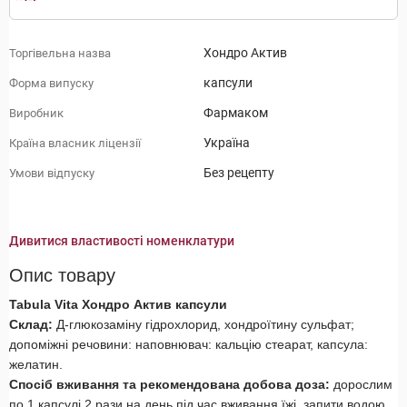
Хондро Актив
Торгівельна назва
капсули
Форма випуску
Фармаком
Виробник
Україна
Країна власник ліцензії
Без рецепту
Умови відпуску
Дивитися властивості номенклатури
Опис товару
Tabula Vita Хондро Актив капсули
Склад:
Д-глюкозаміну гідрохлорид, хондроїтину сульфат;
допоміжні речовини: наповнювач: кальцію стеарат, капсула:
желатин.
Спосіб вживання та рекомендована добова доза:
дорослим
по 1 капсулі 2 рази на день під час вживання їжі, запити водою.