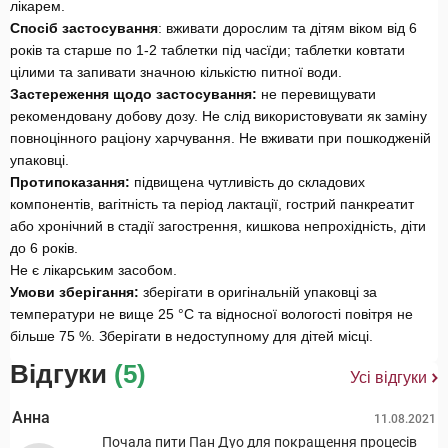
лікарем.
Спосіб застосування
: вживати дорослим та дітям віком від 6
років та старше по 1-2 таблетки під часїди; таблетки ковтати
цілими та запивати значною кількістю питної води.
Застереження щодо застосування:
не перевищувати
рекомендовану добову дозу. Не слід використовувати як заміну
повноцінного раціону харчування. Не вживати при пошкодженій
упаковці.
Протипоказання:
підвищена чутливість до складових
компонентів, вагітність та період лактації, гострий панкреатит
або хронічний в стадії загострення, кишкова непрохідність, діти
до 6 років.
Не є лікарським засобом.
Умови зберігання:
зберігати в оригінальній упаковці за
температури не вище 25 °С та відносної вологості повітря не
більше 75 %. Зберігати в недоступному для дітей місці.
Відгуки
(5)
Усі відгуки
Анна
11.08.2021
Почала пити Пан Дуо для покращення процесів