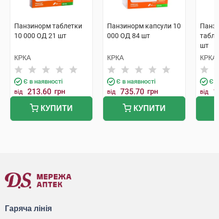
Панзинорм таблетки
Панзинорм капсули 10
Панзи
10 000 ОД 21 шт
000 ОД 84 шт
табле
шт
КРКА
КРКА
КРКА
Є в наявності
Є в наявності
Є в
213.60
грн
735.70
грн
1
від
від
від
КУПИТИ
КУПИТИ
Гаряча лінія