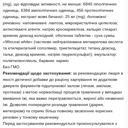
(mg), що відповідає активності, не менше: 6840 ліполітичних
одиниць, 6384 амілолітичних одиниць, 456 протеолітичних
одиниць; екстракт жовчі бичачої- 25 мг (mg);
допоміжні
речовини:
наповнювачі: лактоза, мікрокристалічна целюлоза;
антиспікаючі агенти: натрію кроскармелоза, кальцію стеарат,
кремнію діоксид колоїдний; оболонка таблетки - суха суміш
«Wincoat white» (частково нейтралізована метакрилова кислота
та етилкрилатний сополімер, триетилацетат, титану діоксид,
тальк, діоксид кремнію, натрію лаурилсульфат), емульгатор:
поліетиленгліколь; барвник: кармін.
Без ГМО.
Рекомендації щодо застосування:
за рекомендацією лікаря в
якості дієтичної добавки до раціону харчування як додаткове
джерело ферментів підшлункової залози (ліпази, амілази,
протеази) з метою нормалізації процесів травлення у випадках
вживання їжі, яка важко перетравлюється, жирної або незвичної
їжі. Дозволяє попередити розлади травлення (діарея,
метеоризм) та сприяє більш повному засвоєнню корисних
речовин у тонкому кишечнику.
Перед застосуванням рекомендується проконсультуватися з