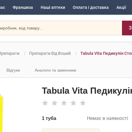
нас
Франшиза
Наші аптеки
Оплата і доставка
Акції
З
Препарати
Препарати Від Вошей
Tabula Vita Педикулін Сто
Відгуки
Аналоги та замінники
Tabula Vita Педикулі
Немає в наявності
1 туба