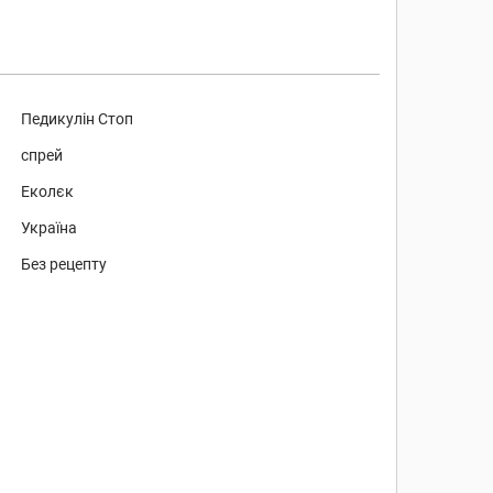
Педикулін Стоп
спрей
Еколєк
Україна
Без рецепту