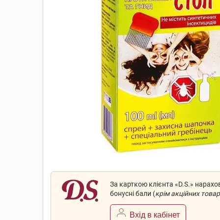
За карткою клієнта «D.S.» нарах
бонусні бали (
крім акційних товар
Вхід в кабінет