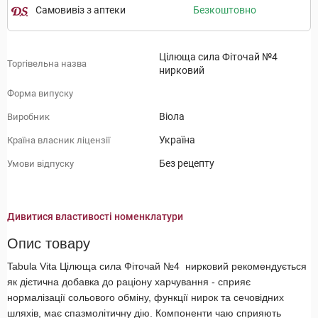
Самовивіз з аптеки
Безкоштовно
Цілюща сила Фіточай №4
Торгівельна назва
нирковий
Форма випуску
Віола
Виробник
Україна
Країна власник ліцензії
Без рецепту
Умови відпуску
Дивитися властивості номенклатури
Опис товару
Tabula Vita Цілюща сила Фіточай №4 нирковий рекомендується
як дієтична добавка до раціону харчування - сприяє
нормалізації сольового обміну, функції нирок та сечовідних
шляхів, має спазмолітичну дію. Компоненти чаю сприяють