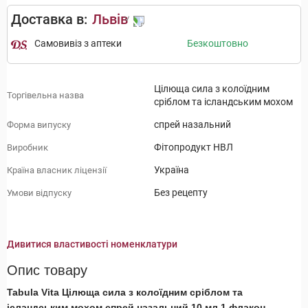
Доставка в:
Львів
Самовивіз з аптеки
Безкоштовно
Цілюща сила з колоїдним
Торгівельна назва
сріблом та ісландським мохом
спрей назальний
Форма випуску
Фітопродукт НВЛ
Виробник
Україна
Країна власник ліцензії
Без рецепту
Умови відпуску
Дивитися властивості номенклатури
Опис товару
Tabula Vita Цілюща сила з колоїдним сріблом та
ісландським мохом спрей назальний 10 мл 1 флакон