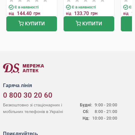
Є в наявності
Є в наявності
Є в
144.40
грн
133.70
грн
1
від
від
від
КУПИТИ
КУПИТИ
Гаряча лінія
0 800 30 20 60
Безкоштовно зі стаціонарних і
Будні:
9:00 - 20:00
мобільних телефонів в Україні
Сб:
8:00 - 21:00
Нд:
10:00 - 20:00
Приєднуйтесь