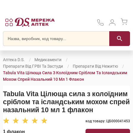
Аптека D.S.
Медикаменти
Препарати Від ГРВІ Та Застуди
Препарати Від Нежитю
Tabula Vita Цілюща Сила З Колоїдним Сріблом Та Ісландським
Мохом Спрей Назальний 10 Мл 1 Флакон
Tabula Vita Цілюща сила з колоїдним
сріблом та ісландським мохом спрей
назальний 10 мл 1 флакон
код товару: ЦБ000041453
1 флакон