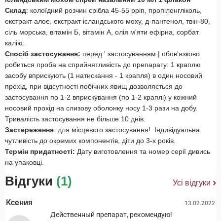
Склад
: колоїдний розчин срібла 45-55 рріп, пропіленгліколь,
екстракт алое, екстракт ісландського моху, д-пантенол, твін-80,
сіль морська, вітамін Б, вітамін А, олія м'яти ефірна, сорбат
калію.
Спосіб застосування:
перед ' застосуванням | обов'язково
робиться проба на сприйнятливість до препарату: 1 краплю
засобу вприскують (1 натискання - 1 крапля) в один носовий
прохід, при відсутності побічних явищ дозволяється до
застосування по 1-2 вприскування (по 1-2 краплі) у кожний
носовий прохід на слизову оболонку носу 1-3 рази на добу.
Тривалість застосування не більше 10 днів.
Застереження
: для місцевого застосування! Індивідуальна
чутливість до окремих компонентів, діти до 3-х років.
Термін придатності:
Дату виготовлення та номер серії дивись
на упаковці.
Відгуки
(1)
Усі відгуки
Ксения
13.02.2022
Действенный препарат, рекомендую!