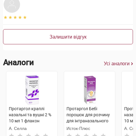
Залишити відгук
Аналоги
Усі аналоги
Протаргол краплі
Протаргол Бебі
Прота
назальні та вушні 2 %
порошок для розчину
назал
10 мл 1 флакон
для інтраназального
10 мл
застосування 0,1 г 10
А. Селла
Исток-Плюс
А. Се
мл 1 флакон